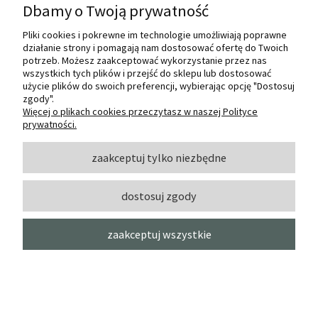
Dbamy o Twoją prywatność
powiadom o
26,40 zł
dostępności
Pliki cookies i pokrewne im technologie umożliwiają poprawne
działanie strony i pomagają nam dostosować ofertę do Twoich
potrzeb. Możesz zaakceptować wykorzystanie przez nas
wszystkich tych plików i przejść do sklepu lub dostosować
użycie plików do swoich preferencji, wybierając opcję "Dostosuj
zgody".
Więcej o plikach cookies przeczytasz w naszej Polityce
prywatności.
zaakceptuj tylko niezbędne
dostosuj zgody
zaakceptuj wszystkie