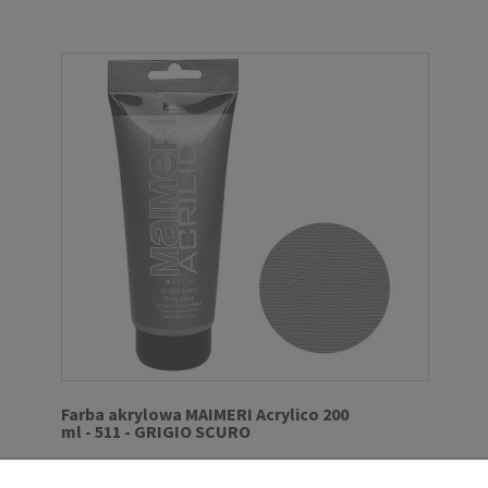
Farba akrylowa MAIMERI Acrylico 200
ml - 511 - GRIGIO SCURO
MAIMERI