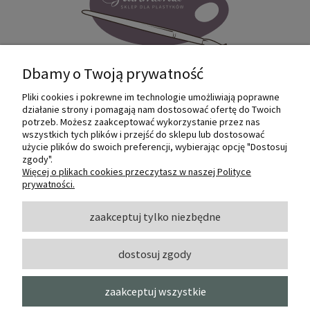
Dbamy o Twoją prywatność
Pliki cookies i pokrewne im technologie umożliwiają poprawne
Internetowy sklep dla plastyków
działanie strony i pomagają nam dostosować ofertę do Twoich
SZTUKMANIA. Profesjonalne artykuły dla
potrzeb. Możesz zaakceptować wykorzystanie przez nas
małych i dużych artystów.
wszystkich tych plików i przejść do sklepu lub dostosować
użycie plików do swoich preferencji, wybierając opcję "Dostosuj
zgody".
© 2022 Sztukmania
Więcej o plikach cookies przeczytasz w naszej Polityce
prywatności.
O NAS
zaakceptuj tylko niezbędne
dostosuj zgody
INFORMACJE I POMOC
zaakceptuj wszystkie
MOJE KONTO