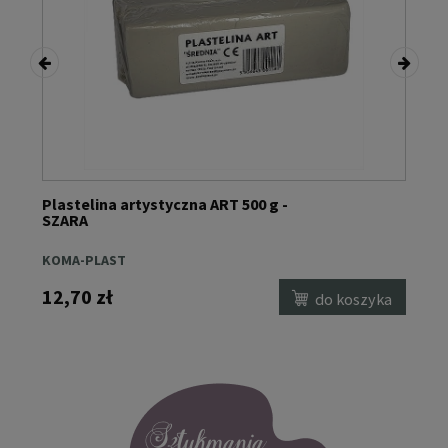
Plastelina artystyczna ART 500 g -
L
SZARA
KOMA-PLAST
P
12,70 zł
6
a
do koszyka