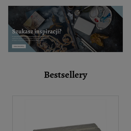
Bestsellery
2%