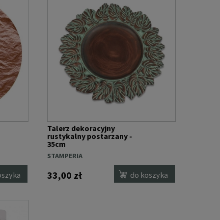
Talerz dekoracyjny
rustykalny postarzany -
35cm
STAMPERIA
33,00 zł
oszyka
do koszyka