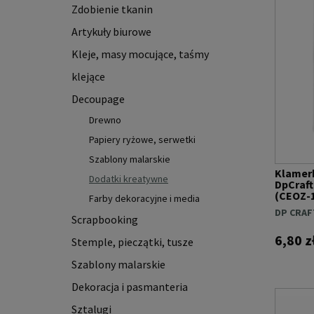
Zdobienie tkanin
Artykuły biurowe
Kleje, masy mocujące, taśmy
klejące
Decoupage
Drewno
Papiery ryżowe, serwetki
Szablony malarskie
Klamerk
Dodatki kreatywne
DpCraft
(CEOZ-
Farby dekoracyjne i media
DP CRAF
Scrapbooking
6,80 z
Stemple, pieczątki, tusze
Szablony malarskie
Dekoracja i pasmanteria
Sztalugi