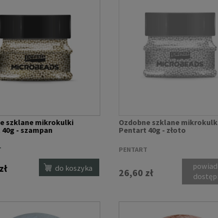
 szklane mikrokulki
Ozdobne szklane mikrokulk
 40g - szampan
Pentart 40g - złoto
T
PENTART
powiad
zł
do koszyka
26,60 zł
dostęp