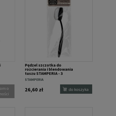
i
Pędzel szczotka do
rozcierania i blendowania
tuszu STAMPERIA - 3
STAMPERIA
om o
26,60 zł
do koszyka
ności