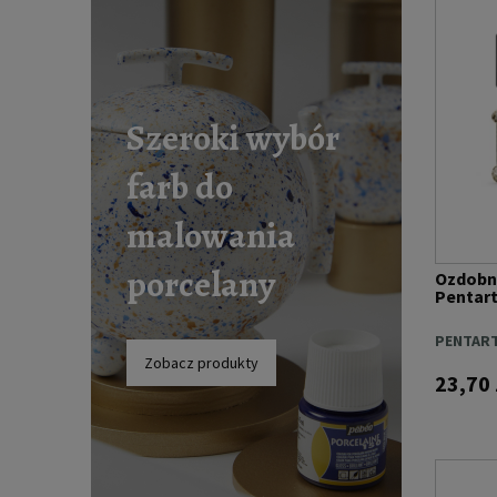
Szeroki wybór
farb do
malowania
porcelany
Ozdobne
Pentart
PENTAR
Zobacz produkty
23,70 