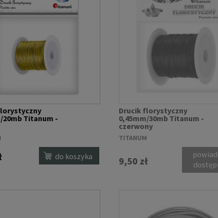
florystyczny
Drucik florystyczny
/20mb Titanum -
0,45mm/30mb Titanum -
czerwony
M
TITANUM
powiad
ł
do koszyka
9,50 zł
dostęp