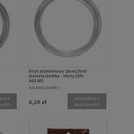
Drut aluminiowy 2mm/3mb
Galeria Hobby - złoty (DR-
A02 65)
GALERIA HOBBY
om o
powiadom o
6,20 zł
ności
dostępności