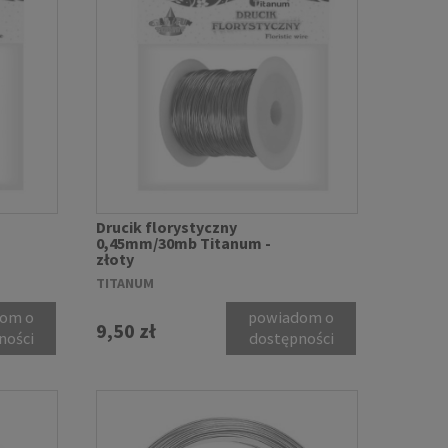
Drucik florystyczny
0,45mm/30mb Titanum -
złoty
TITANUM
om o
powiadom o
9,50 zł
ności
dostępności