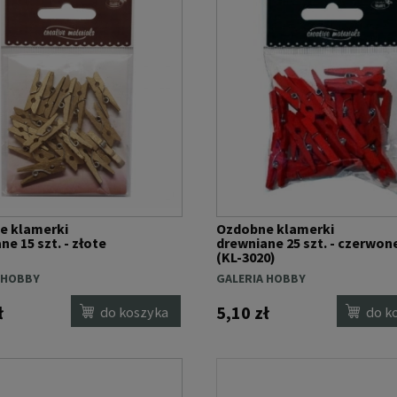
e klamerki
Ozdobne klamerki
ne 15 szt. - złote
drewniane 25 szt. - czerwon
(KL-3020)
 HOBBY
GALERIA HOBBY
ł
5,10 zł
do koszyka
do k