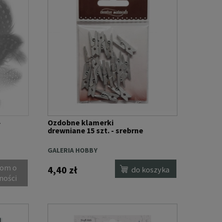
-
Ozdobne klamerki
drewniane 15 szt. - srebrne
GALERIA HOBBY
om o
4,40 zł
do koszyka
ności