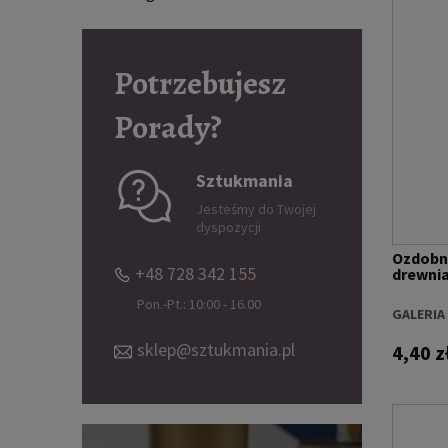
Potrzebujesz
Porady?
Sztukmania
Jesteśmy do Twojej
dyspozycji
Ozdobn
+48 728 342 155
drewnia
Pon.-Pt.: 10:00 - 16.00
GALERIA
sklep@sztukmania.pl
4,40 z