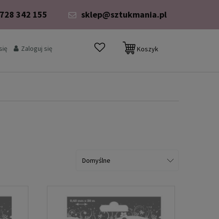
 728 342 155
sklep@sztukmania.pl
się
Zaloguj się
Koszyk