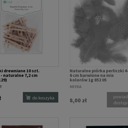
i drewniane 10 szt.
Naturalne piórka perliczki 4
 - naturalne 7,2 cm
6 cm barwione na mix
129)
kolorów 1g 852 05
T
HEYDA
powiad
ł
do koszyka
8,00 zł
dostęp