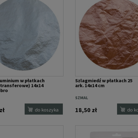
luminium w płatkach
Szlagmiedź w płatkach 25
 (transferowe) 14x14
ark. 14x14 cm
ebro
SZMAL
zł
18,50 zł
do koszyka
do k