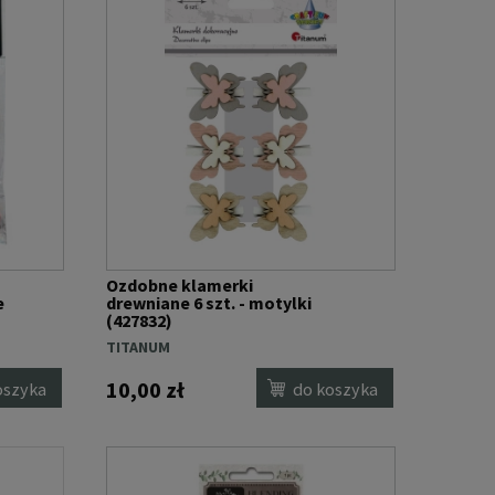
Ozdobne klamerki
e
drewniane 6 szt. - motylki
(427832)
TITANUM
10,00 zł
oszyka
do koszyka