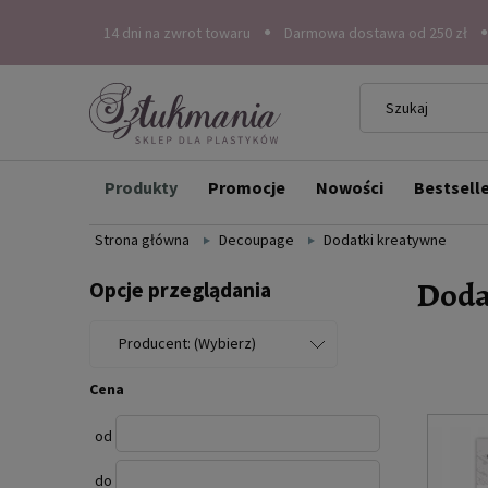
14 dni na zwrot towaru
Darmowa dostawa od 250 zł
Produkty
Promocje
Nowości
Bestsell
Strona główna
Decoupage
Dodatki kreatywne
Doda
Opcje przeglądania
Producent: (Wybierz)
Cena
od
do