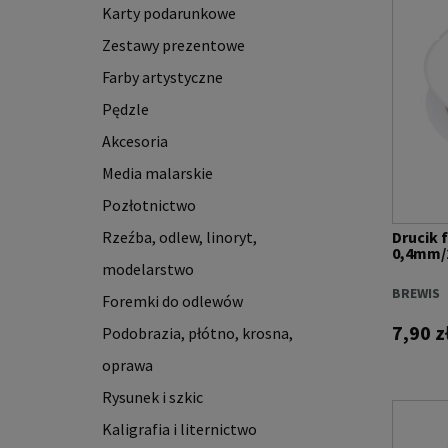
Karty podarunkowe
Zestawy prezentowe
Farby artystyczne
Pędzle
Akcesoria
Media malarskie
Pozłotnictwo
Rzeźba, odlew, linoryt,
Drucik 
0,4mm/
modelarstwo
BREWIS
Foremki do odlewów
7,90 z
Podobrazia, płótno, krosna,
oprawa
Rysunek i szkic
Kaligrafia i liternictwo