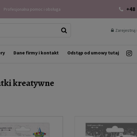
+48
Profesjonalna pomoc i obsługa
Zarejestruj 
ery
Dane firmy i kontakt
Odstąp od umowy tutaj
tki kreatywne