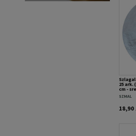
Szlaga
25 ark.
cm - sr
SZMAL
18,90 