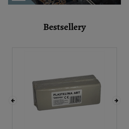
Bestsellery
2%