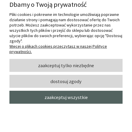
Dbamy o Twoją prywatność
Pliki cookies i pokrewne im technologie umożliwiają poprawne
działanie strony i pomagają nam dostosować ofertę do Twoich
potrzeb. Możesz zaakceptować wykorzystanie przez nas
wszystkich tych plików i przejść do sklepu lub dostosować
użycie plików do swoich preferencji, wybierając opcję "Dostosuj
zgody".
Więcej o plikach cookies przeczytasz w naszej Polityce
prywatności.
zaakceptuj tylko niezbędne
dostosuj zgody
zaakceptuj wszystkie
Pędzel do złota KOZŁOWSKI s. 185 -
1"
KOZŁOWSKI
powiadom o
31,40 zł