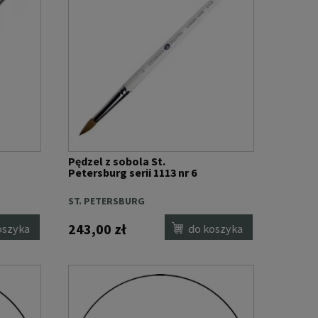
Pędzel z sobola St.
Petersburg serii 1113 nr 6
ST. PETERSBURG
243,00 zł
oszyka
do koszyka