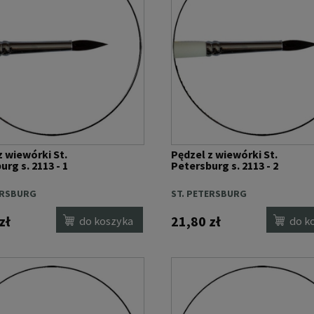
z wiewórki St.
Pędzel z wiewórki St.
rg s. 2113 - 1
Petersburg s. 2113 - 2
ERSBURG
ST. PETERSBURG
zł
21,80 zł
do koszyka
do k