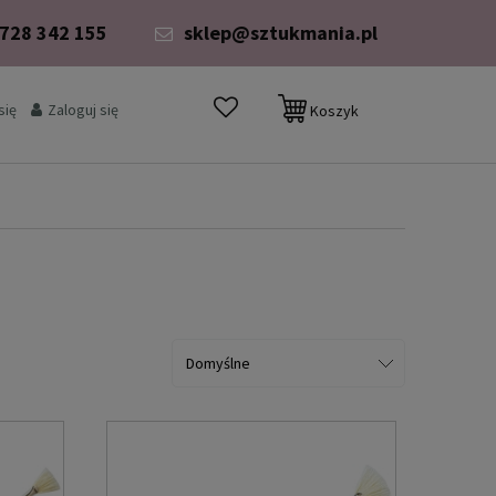
 728 342 155
sklep@sztukmania.pl
się
Zaloguj się
Koszyk