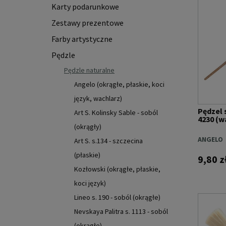
Karty podarunkowe
Zestawy prezentowe
Farby artystyczne
Pędzle
Pędzle naturalne
Angelo (okrągłe, płaskie, koci
język, wachlarz)
Pędzel 
Art S. Kolinsky Sable - soból
4230 (wa
(okrągły)
ANGELO
Art S. s.134 - szczecina
(płaskie)
9,80 z
Kozłowski (okrągłe, płaskie,
koci język)
Lineo s. 190 - soból (okrągłe)
Nevskaya Palitra s. 1113 - soból
(okrągłe)