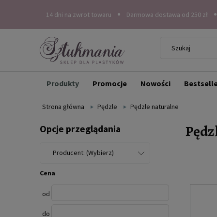
14 dni na zwrot towaru
Darmowa dostawa od 250 zł
Produkty
Promocje
Nowości
Bestsell
Strona główna
Pędzle
Pędzle naturalne
Pędz
Opcje przeglądania
Producent: (Wybierz)
Cena
od
do