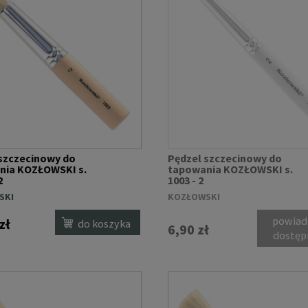
szczecinowy do
Pędzel szczecinowy do
nia KOZŁOWSKI s.
tapowania KOZŁOWSKI s.
2
1003 - 2
SKI
KOZŁOWSKI
powiad
zł
do koszyka
6,90 zł
dostęp