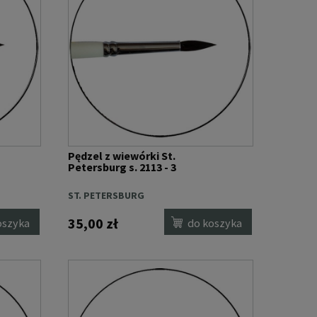
Pędzel z wiewórki St.
Petersburg s. 2113 - 3
ST. PETERSBURG
35,00 zł
oszyka
do koszyka