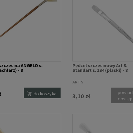
szczecina ANGELO s.
Pędzel szczecinowy Art S.
chlarz) - 8
Standart s. 134 (płaski) - 8
ART S.
powiad
ł
do koszyka
3,10 zł
dostęp