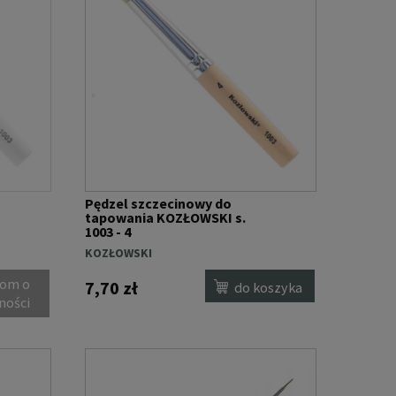
Pędzel szczecinowy do
tapowania KOZŁOWSKI s.
1003 - 4
KOZŁOWSKI
om o
7,70 zł
do koszyka
ności