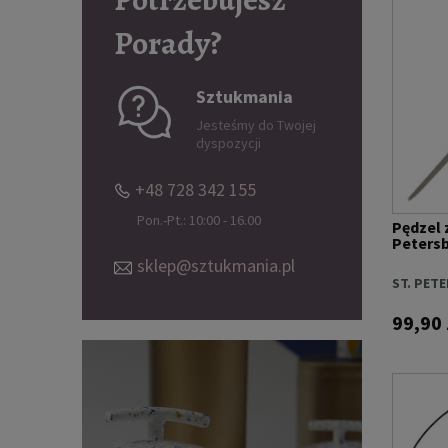
Porady?
Sztukmania
Jesteśmy do Twojej
dyspozycji
+48 728 342 155
Pon.-Pt.: 10:00 - 16.00
Pędzel 
Petersbu
sklep@sztukmania.pl
ST. PET
99,90 