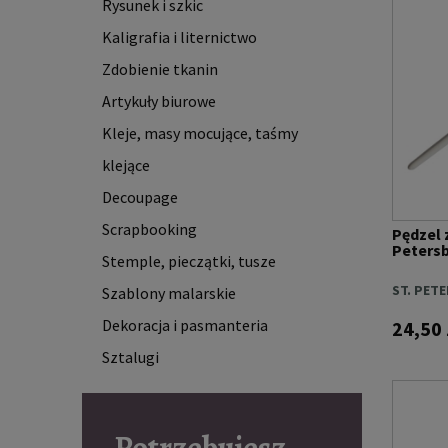
Rysunek i szkic
Kaligrafia i liternictwo
Zdobienie tkanin
Artykuły biurowe
Kleje, masy mocujące, taśmy
klejące
Decoupage
Scrapbooking
Pędzel 
Petersbu
Stemple, pieczątki, tusze
ST. PET
Szablony malarskie
Dekoracja i pasmanteria
24,50 
Sztalugi
Potrzebujesz