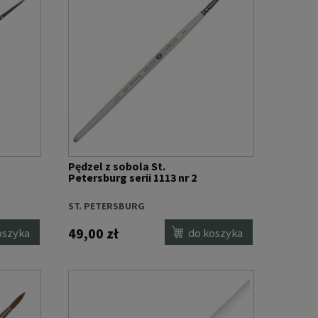
Pędzel z sobola St.
Petersburg serii 1113 nr 2
ST. PETERSBURG
49,00 zł
oszyka
do koszyka