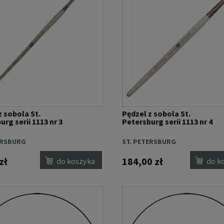
z sobola St.
Pędzel z sobola St.
rg serii 1113 nr 3
Petersburg serii 1113 nr 4
ERSBURG
ST. PETERSBURG
zł
184,00 zł
do koszyka
do k