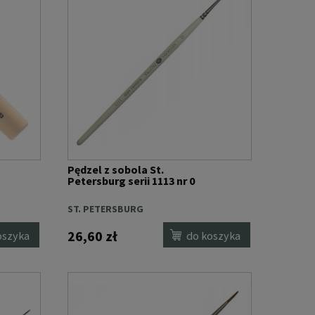
Pędzel z sobola St.
Petersburg serii 1113 nr 0
ST. PETERSBURG
26,60 zł
oszyka
do koszyka