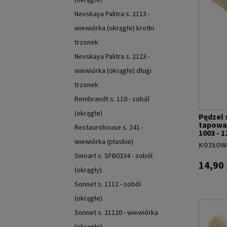
Nevskaya Palitra s. 2113 -
wiewiórka (okrągłe) krotki
trzonek
Nevskaya Palitra s. 2123 -
wiewiórka (okrągłe) długi
trzonek
Rembrandt s. 110 - soból
(okrągłe)
Pędzel 
tapowa
Restaurohouse s. 241 -
1003 - 1
wiewiórka (płaskie)
KOZŁOW
Sinoart s. SFB0334 - soból
14,90 
(okrągły)
Sonnet s. 1112 - soból
(okrągłe)
Sonnet s. 21120 - wiewiórka
(okrągłe)