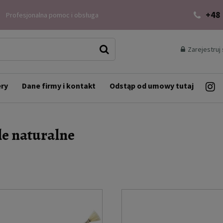
+48
Profesjonalna pomoc i obsługa
Zarejestruj 
ery
Dane firmy i kontakt
Odstąp od umowy tutaj
le naturalne