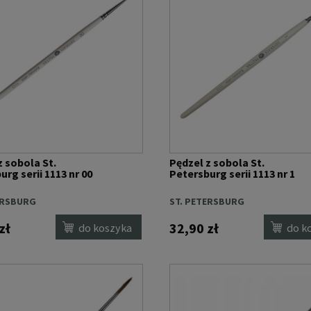
z sobola St.
Pędzel z sobola St.
rg serii 1113 nr 00
Petersburg serii 1113 nr 1
ERSBURG
ST. PETERSBURG
zł
32,90 zł
do koszyka
do k