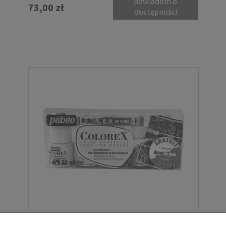
powiadom o
73,00 zł
dostępności
Zestaw farb akwarelowych w płynie