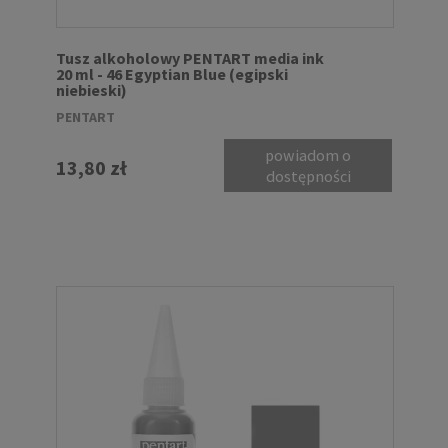
Tusz alkoholowy PENTART media ink
20 ml - 46 Egyptian Blue (egipski
niebieski)
PENTART
powiadom o
13,80 zł
dostępności