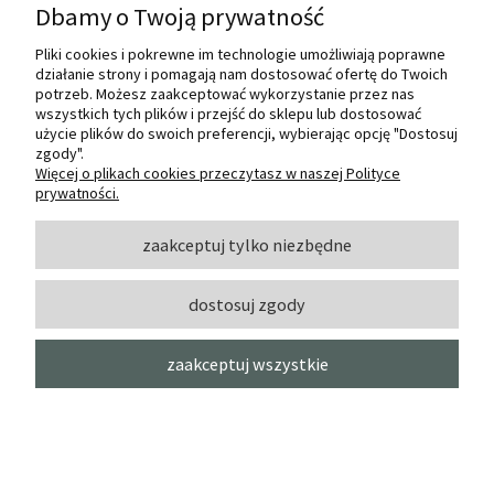
Dbamy o Twoją prywatność
PEBEO Encre Aquarelle Colorex -
5x45 ml
Pliki cookies i pokrewne im technologie umożliwiają poprawne
PEBEO
działanie strony i pomagają nam dostosować ofertę do Twoich
potrzeb. Możesz zaakceptować wykorzystanie przez nas
powiadom o
61,00 zł
wszystkich tych plików i przejść do sklepu lub dostosować
dostępności
użycie plików do swoich preferencji, wybierając opcję "Dostosuj
zgody".
Więcej o plikach cookies przeczytasz w naszej Polityce
prywatności.
zaakceptuj tylko niezbędne
dostosuj zgody
zaakceptuj wszystkie
Bestsellery