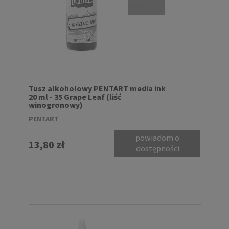
Tusz alkoholowy PENTART media ink
20 ml - 35 Grape Leaf (liść
winogronowy)
PENTART
powiadom o
13,80 zł
dostępności