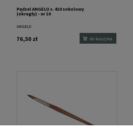
Pędzel ANGELO s. 410 sobolowy
(okragły) - nr 10
ANGELO
76,50 zł
do koszyka