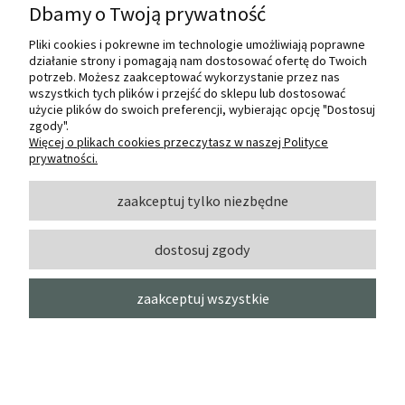
Dbamy o Twoją prywatność
Pliki cookies i pokrewne im technologie umożliwiają poprawne
działanie strony i pomagają nam dostosować ofertę do Twoich
potrzeb. Możesz zaakceptować wykorzystanie przez nas
Pędzel ANGELO s. 410 sobolowy
wszystkich tych plików i przejść do sklepu lub dostosować
(okragły) - nr 12
użycie plików do swoich preferencji, wybierając opcję "Dostosuj
zgody".
Więcej o plikach cookies przeczytasz w naszej Polityce
ANGELO
prywatności.
109,00 zł
do koszyka
zaakceptuj tylko niezbędne
dostosuj zgody
zaakceptuj wszystkie