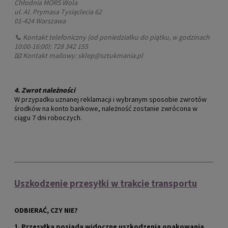
Chłodnia MORS Wola
ul. Al. Prymasa Tysiąclecia 62
01-424 Warszawa
📞 Kontakt telefoniczny (od poniedziałku do piątku, w godzinach
10:00-16:00): 728 342 155
📧 Kontakt mailowy: sklep@sztukmania.pl
4.
Zwrot należności
W przypadku uznanej reklamacji i wybranym sposobie zwrotów
środków na konto bankowe, należność zostanie zwrócona w
ciągu 7 dni roboczych.
Uszkodzenie przesyłki w
trakcie transportu
ODBIERAĆ, CZY NIE?
1. Przesyłka posiada widoczne uszkodzenia opakowania