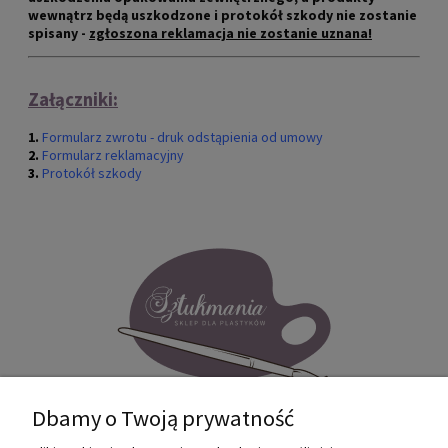
wewnątrz będą uszkodzone i protokół szkody nie zostanie
spisany -
zgłoszona reklamacja nie zostanie uznana!
Załączniki:
1.
Formularz zwrotu - druk odstąpienia od umowy
2.
Formularz reklamacyjny
3.
Protokół szkody
Dbamy o Twoją prywatność