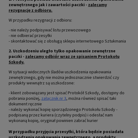
zewnętrznego jak i zawartości paczki -
zalecamy
rezygnację z odbioru.
W przypadku rezygnacji z odbioru:
- nie należy podpisywać listu przewozowego
- nie odbierać przesyłki
- skontaktować się z obsługą sklepu internetowego Sztukmania
2. Uszkodzeniu uległo tylko opakowanie zewnętrzne
paczki -
zalecamy odbiór wraz ze spisaniem Protokołu
Szkody.
W sytuacji widocznych śladów uszkodzenia opakowania
zewnętrznego, gdy nie można jednoznacznie stwierdzić czy
produkty wewnątrz są uszkodzone:
- klient zobowiązany jest spisać Protokół Szkody, dostępny do
pobrania poniżej,
załącznik nr 3
,
można również spisać taki
dokument ręcznie
- należy wykonać kopię sporządzonego Protokołu Szkody -
podpisaną przez kuriera (czytelny podpis) i odesłać nam
wykonaną kopię, oryginał powinien zabrać kurier
W przypadku przyjęcia przesyłki, która będzie posiadała
uszkodzenia opakowania zewnętrznego, a produkty