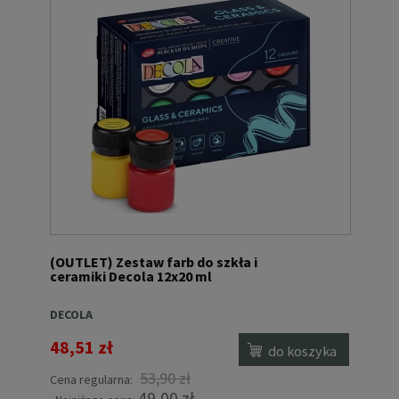
(OUTLET) Zestaw farb do szkła i
ceramiki Decola 12x20 ml
DECOLA
48,51 zł
do koszyka
53,90 zł
Cena regularna:
49,00 zł