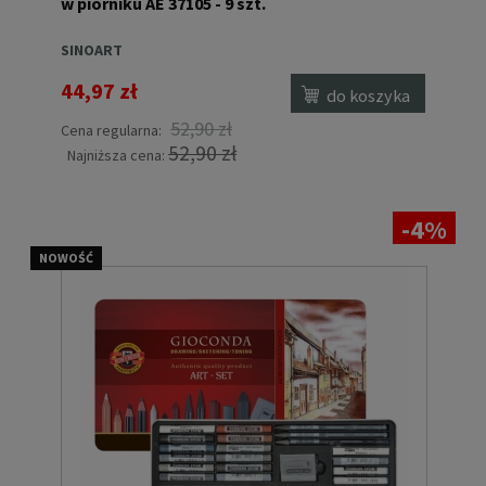
w piórniku AE 37105 - 9 szt.
SINOART
44,97 zł
do koszyka
52,90 zł
Cena regularna:
52,90 zł
Najniższa cena:
-4%
NOWOŚĆ