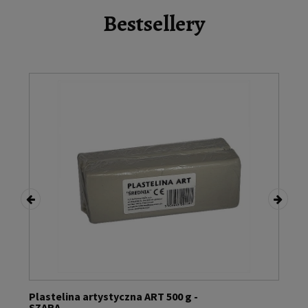
Bestsellery
Linoleum do linorytu – B2 (50x70)