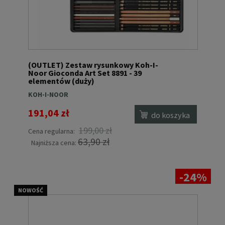
(OUTLET) Zestaw rysunkowy Koh-I-
Noor Gioconda Art Set 8891 - 39
elementów (duży)
KOH-I-NOOR
191,04 zł
do koszyka
199,00 zł
Cena regularna:
63,90 zł
Najniższa cena:
-24%
NOWOŚĆ