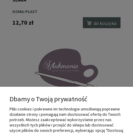
PAPIRUS
63,90 zł
ka
do koszyka
Dbamy o Twoją prywatność
Pliki cookies i pokrewne im technologie umożliwiają poprawne
Internetowy sklep dla plastyków
działanie strony i pomagają nam dostosować ofertę do Twoich
SZTUKMANIA. Profesjonalne artykuły dla
potrzeb. Możesz zaakceptować wykorzystanie przez nas
małych i dużych artystów.
wszystkich tych plików i przejść do sklepu lub dostosować
użycie plików do swoich preferencji, wybierając opcję "Dostosuj