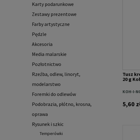
Karty podarunkowe
Zestawy prezentowe
Farby artystyczne
Pędzle
Akcesoria
Media malarskie
Pozłotnictwo
Rzeźba, odlew, linoryt,
Tusz kr
20 g Ko
modelarstwo
KOH-I-N
Foremki do odlewów
5,60 z
Podobrazia, płótno, krosna,
oprawa
Rysunek i szkic
Temperówki