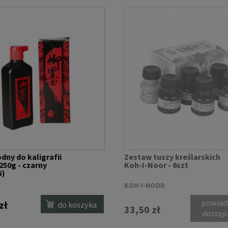
dny do kaligrafii
Zestaw tuszy kreślarskich
 250g - czarny
Koh-I-Noor - 6szt
5)
T
KOH-I-NOOR
powiad
zł
do koszyka
33,50 zł
dostęp