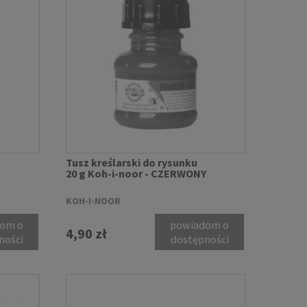
Tusz kreślarski do rysunku
20 g Koh-i-noor - CZERWONY
KOH-I-NOOR
om o
powiadom o
4,90 zł
ności
dostępności