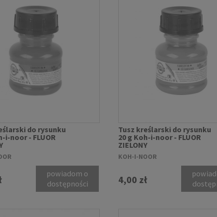
eślarski do rysunku
Tusz kreślarski do rysunku
h-i-noor - FLUOR
20 g Koh-i-noor - FLUOR
Y
ZIELONY
OOR
KOH-I-NOOR
powiadom o
powiad
ł
4,00 zł
dostępności
dostęp