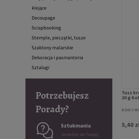
klejące
Decoupage
Scrapbooking
Stemple, pieczątki, tusze
Szablony malarskie
Dekoracja i pasmanteria
Sztalugi
Potrzebujesz
Tusz kr
20 g Ko
Porady?
KOH-I-N
5,40 z
Sztukmania
Jesteśmy do Twojej