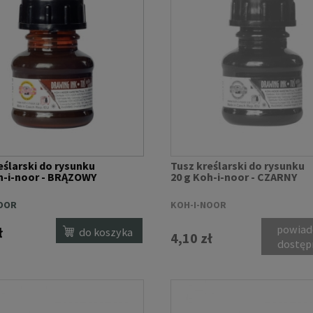
eślarski do rysunku
Tusz kreślarski do rysunku
h-i-noor - BRĄZOWY
20 g Koh-i-noor - CZARNY
OOR
KOH-I-NOOR
powiad
ł
do koszyka
4,10 zł
dostęp