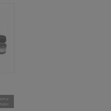
om o
ności