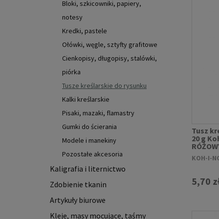
Bloki, szkicowniki, papiery,
notesy
Kredki, pastele
Ołówki, węgle, sztyfty grafitowe
Cienkopisy, długopisy, stalówki,
piórka
Tusze kreślarskie do rysunku
Kalki kreślarskie
Pisaki, mazaki, flamastry
Gumki do ścierania
Tusz kr
20 g Ko
Modele i manekiny
RÓŻOW
Pozostałe akcesoria
KOH-I-N
Kaligrafia i liternictwo
5,70 z
Zdobienie tkanin
Artykuły biurowe
Kleje, masy mocujące, taśmy