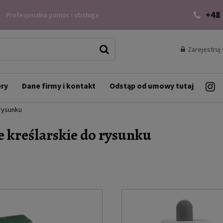
+48
Profesjonalna pomoc i obsługa
Zarejestruj 
ery
Dane firmy i kontakt
Odstąp od umowy tutaj
 rysunku
e kreślarskie do rysunku