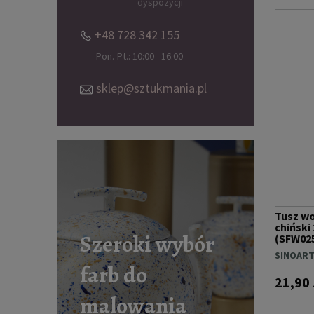
dyspozycji
+48 728 342 155
Pon.-Pt.: 10:00 - 16.00
sklep@sztukmania.pl
Tusz wo
chiński
Szeroki wybór
(SFW02
SINOAR
farb do
21,90 
malowania