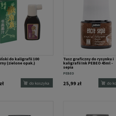
ński do kaligrafii 100
Tusz graficzny do rysynku i
arny (zielone opak.)
kaligrafii Ink PEBEO 45ml -
sepia
T
PEBEO
zł
25,99 zł
do koszyka
do k