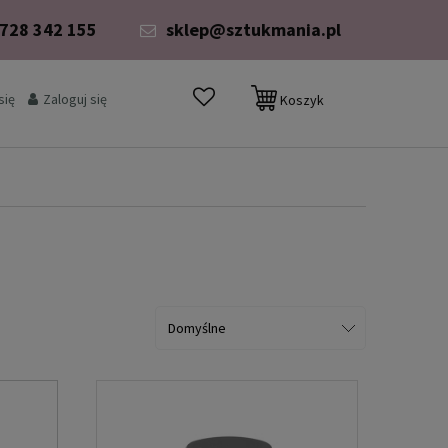
 728 342 155
sklep@sztukmania.pl
się
Zaloguj się
Koszyk