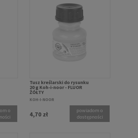
Tusz kreślarski do rysunku
20 g Koh-i-noor - FLUOR
ŻÓŁTY
KOH-I-NOOR
om o
powiadom o
4,70 zł
ności
dostępności