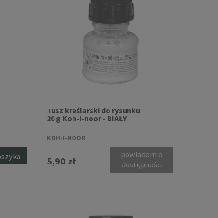
Tusz kreślarski do rysunku
20 g Koh-i-noor - BIAŁY
KOH-I-NOOR
powiadom o
oszyka
5,90 zł
dostępności