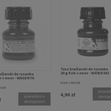
Tusz kreślarski do rysunku
20 g Koh-i-noor - NIEBIESKI
eślarski do rysunku
h-i-noor - MAGENTA
KOH-I-NOOR
OOR
powiad
4,90 zł
powiadom o
dostęp
ł
dostępności