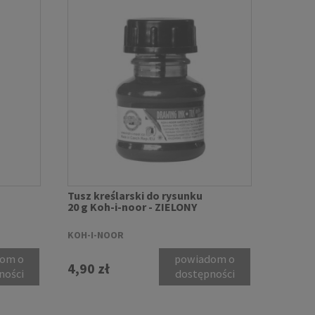
Tusz kreślarski do rysunku
20 g Koh-i-noor - ZIELONY
KOH-I-NOOR
om o
powiadom o
4,90 zł
ności
dostępności