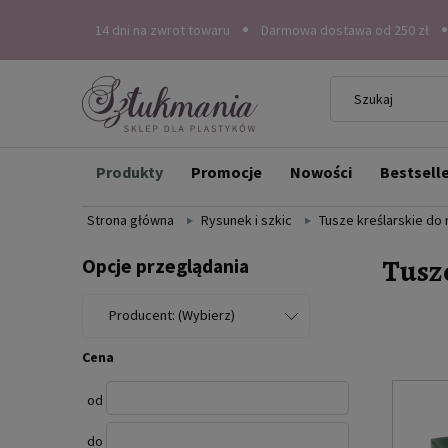
14 dni na zwrot towaru
Darmowa dostawa od 250 zł
Produkty
Promocje
Nowości
Bestsell
Strona główna
Rysunek i szkic
Tusze kreślarskie do
Tusz
Opcje przeglądania
Producent: (Wybierz)
Cena
od
do