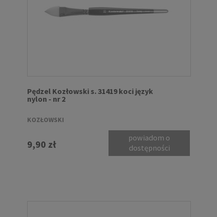
Pędzel Kozłowski s. 31419 koci język
nylon - nr 2
KOZŁOWSKI
powiadom o
9,90 zł
dostępności