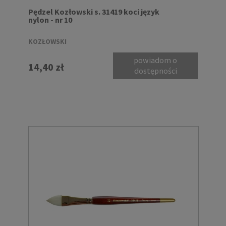
Pędzel Kozłowski s. 31419 koci język
nylon - nr 10
KOZŁOWSKI
powiadom o
14,40 zł
dostępności