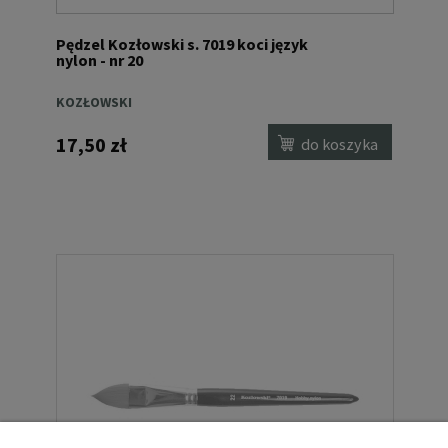
Pędzel Kozłowski s. 7019 koci język
nylon - nr 20
KOZŁOWSKI
17,50 zł
do koszyka