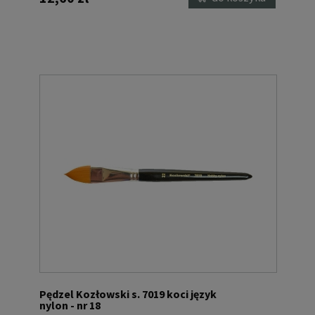
Pędzel Kozłowski s. 7019 koci język
nylon - nr 18