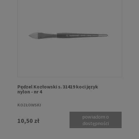
Pędzel Kozłowski s. 31419 koci język
nylon - nr 4
KOZŁOWSKI
powiadom o
10,50 zł
dostępności