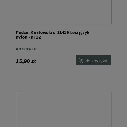
Pędzel Kozłowski s. 31419 koci język
nylon - nr 12
KOZŁOWSKI
15,90 zł
do koszyka