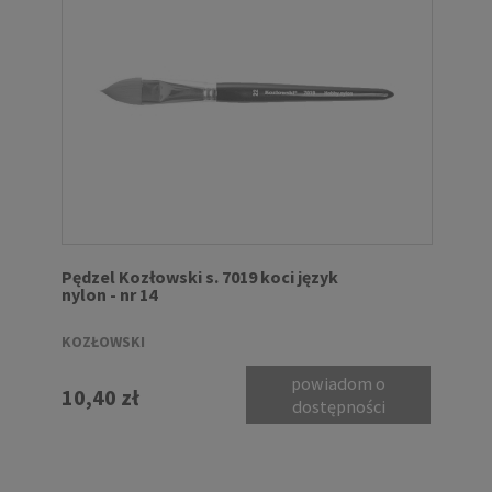
Pędzel Kozłowski s. 7019 koci język
nylon - nr 14
KOZŁOWSKI
powiadom o
10,40 zł
dostępności