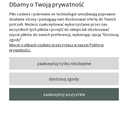
Dbamy o Twoją prywatność
Pliki cookies i pokrewne im technologie umożliwiają poprawne
działanie strony i pomagają nam dostosować ofertę do Twoich
potrzeb. Możesz zaakceptować wykorzystanie przez nas
wszystkich tych plików i przejść do sklepu lub dostosować
Pędzel Kozłowski s. 7019 koci język
użycie plików do swoich preferencji, wybierając opcję "Dostosuj
nylon - nr 8
zgody".
Więcej o plikach cookies przeczytasz w naszej Polityce
prywatności.
KOZŁOWSKI
powiadom o
zaakceptuj tylko niezbędne
7,50 zł
dostępności
dostosuj zgody
zaakceptuj wszystkie