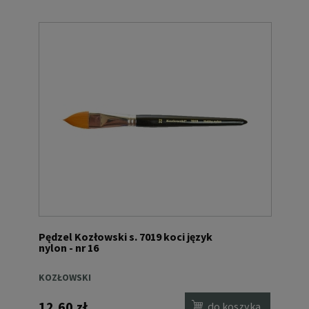
Pędzel Kozłowski s. 7019 koci język
nylon - nr 16
KOZŁOWSKI
12,60 zł
do koszyka