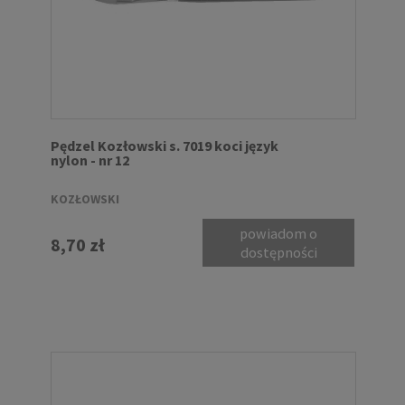
Pędzel Kozłowski s. 7019 koci język
nylon - nr 12
KOZŁOWSKI
powiadom o
8,70 zł
dostępności