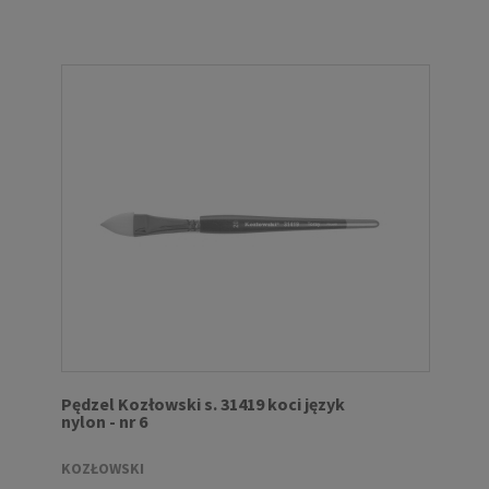
Pędzel Kozłowski s. 31419 koci język
nylon - nr 6
KOZŁOWSKI