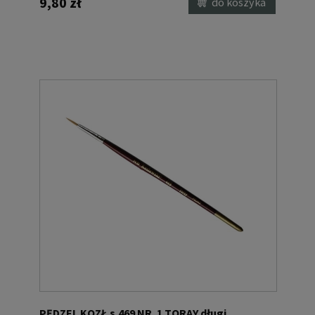
9,80 zł
do koszyka
PĘDZEL KOZŁ.s.469 NR. 1 TORAY długi