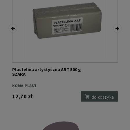
Plastelina artystyczna ART 500 g -
L
SZARA
KOMA-PLAST
P
12,70 zł
6
a
do koszyka