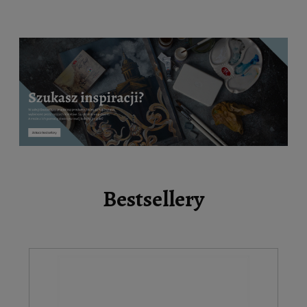
Bestsellery
2%