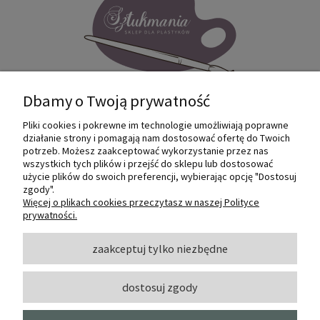
Dbamy o Twoją prywatność
Pliki cookies i pokrewne im technologie umożliwiają poprawne
Internetowy sklep dla plastyków
działanie strony i pomagają nam dostosować ofertę do Twoich
SZTUKMANIA. Profesjonalne artykuły dla
potrzeb. Możesz zaakceptować wykorzystanie przez nas
małych i dużych artystów.
wszystkich tych plików i przejść do sklepu lub dostosować
użycie plików do swoich preferencji, wybierając opcję "Dostosuj
zgody".
© 2022 Sztukmania
Więcej o plikach cookies przeczytasz w naszej Polityce
prywatności.
O NAS
zaakceptuj tylko niezbędne
dostosuj zgody
INFORMACJE I POMOC