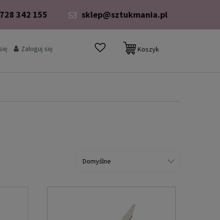
 728 342 155
sklep@sztukmania.pl
się
Zaloguj się
Koszyk