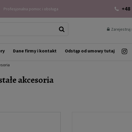
+48
Profesjonalna pomoc i obsługa
Zarejestruj 
ery
Dane firmy i kontakt
Odstąp od umowy tutaj
esoria
tałe akcesoria