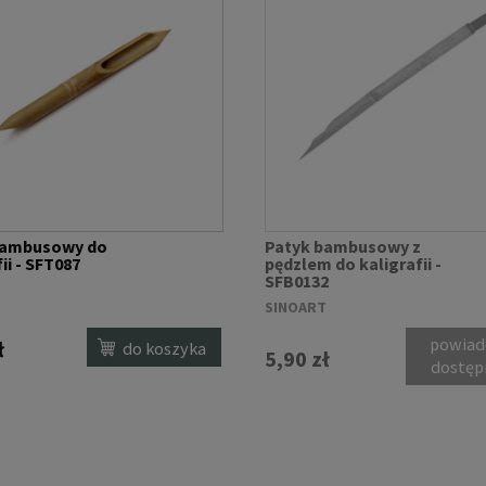
bambusowy do
Patyk bambusowy z
ii - SFT087
pędzlem do kaligrafii -
SFB0132
T
SINOART
powiad
ł
do koszyka
5,90 zł
dostęp