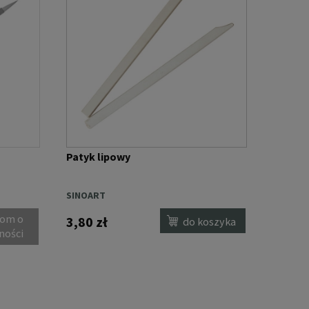
Patyk lipowy
SINOART
om o
3,80 zł
do koszyka
ności