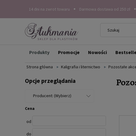
14 dni na zwrot towaru
Darmowa dostawa od 250 zł
Produkty
Promocje
Nowości
Bestsell
Strona główna
Kaligrafia i liternictwo
Pozostałe akc
Pozos
Opcje przeglądania
Producent: (Wybierz)
Cena
od
do