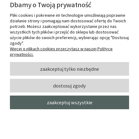
Dbamy o Twoją prywatność
Pliki cookies i pokrewne im technologie umożliwiają poprawne
działanie strony i pomagają nam dostosować ofertę do Twoich
potrzeb. Możesz zaakceptować wykorzystanie przez nas
wszystkich tych plików i przejść do sklepu lub dostosować
użycie plików do swoich preferencji, wybierając opcję "Dostosuj
zgody".
Więcej o plikach cookies przeczytasz w naszej Polityce
prywatności.
zaakceptuj tylko niezbędne
dostosuj zgody
zaakceptuj wszystkie
BLOK akwarelowy Palazzo "Światło
Oranienbauma" 300g A4
PALAZZO