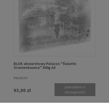
BLOK akwarelowy Palazzo "Światło
Oranienbauma" 300g A3
PALAZZO
powiadom o
93,00 zł
dostępności