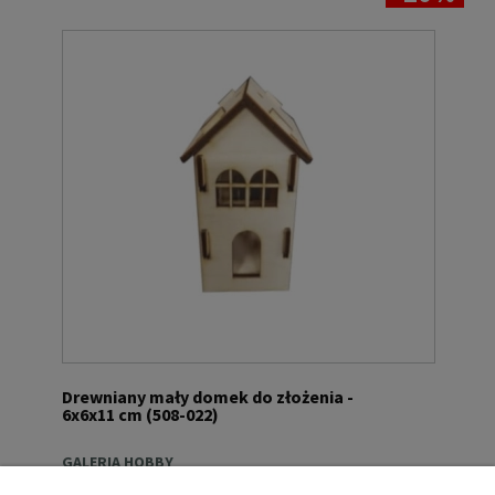
Drewniany mały domek do złożenia -
6x6x11 cm (508-022)
GALERIA HOBBY