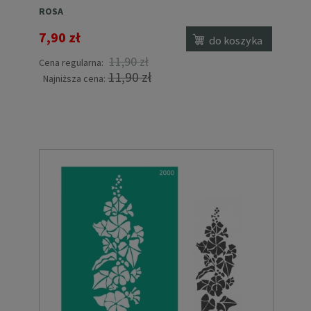
ROSA
7,90 zł
do koszyka
11,90 zł
Cena regularna:
11,90 zł
Najniższa cena: