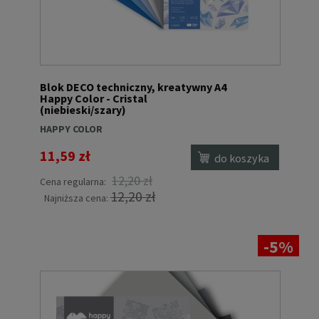
Blok DECO techniczny, kreatywny A4
Happy Color - Cristal
(niebieski/szary)
HAPPY COLOR
11,59 zł
do koszyka
12,20 zł
Cena regularna:
12,20 zł
Najniższa cena:
-5%