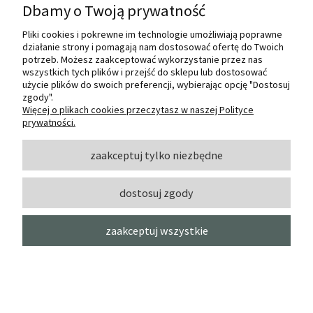
12,00 zł
Dbamy o Twoją prywatność
do koszyka
15,00 zł
Cena regularna:
Pliki cookies i pokrewne im technologie umożliwiają poprawne
15,00 zł
Najniższa cena:
działanie strony i pomagają nam dostosować ofertę do Twoich
potrzeb. Możesz zaakceptować wykorzystanie przez nas
wszystkich tych plików i przejść do sklepu lub dostosować
użycie plików do swoich preferencji, wybierając opcję "Dostosuj
-5%
zgody".
Więcej o plikach cookies przeczytasz w naszej Polityce
prywatności.
zaakceptuj tylko niezbędne
dostosuj zgody
zaakceptuj wszystkie