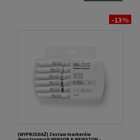
-13%
(WYPRZEDAŻ) Zestaw markerów
dwustronnych WINSOR & NEWSTON -