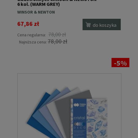
6 kol. (WARM GREY)
WINSOR & NEWTON
67,86 zł
do koszyka
78,00 zł
Cena regularna:
78,00 zł
Najniższa cena:
-5%