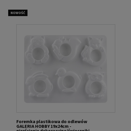
NOWOŚĆ
Foremka plastikowa do odlewów
GALERIA HOBBY 19x24cm -
pierścienie dekoracyjne/świeczniki