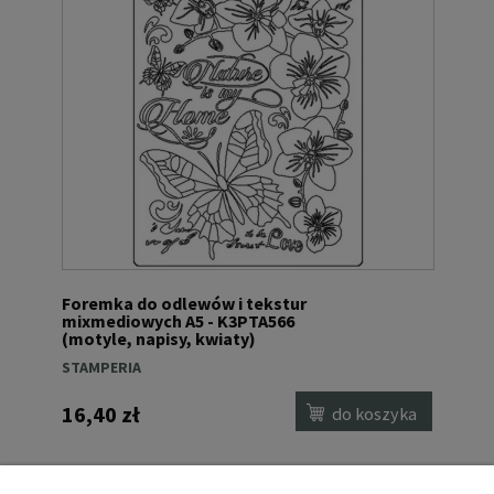
Foremka do odlewów i tekstur
mixmediowych A5 - K3PTA566
(motyle, napisy, kwiaty)
STAMPERIA
16,40 zł
do koszyka