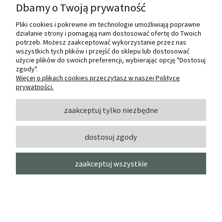
Dbamy o Twoją prywatność
Pliki cookies i pokrewne im technologie umożliwiają poprawne
działanie strony i pomagają nam dostosować ofertę do Twoich
potrzeb. Możesz zaakceptować wykorzystanie przez nas
wszystkich tych plików i przejść do sklepu lub dostosować
użycie plików do swoich preferencji, wybierając opcję "Dostosuj
zgody".
Więcej o plikach cookies przeczytasz w naszej Polityce
prywatności.
zaakceptuj tylko niezbędne
dostosuj zgody
zaakceptuj wszystkie
Foremka do odlewów i tekstur
mixmediowych A5 - K3PTA588
(bordery, bordiury, kwiaty)
STAMPERIA