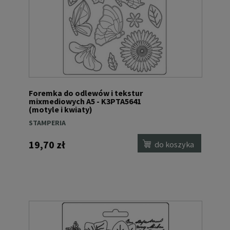
Foremka do odlewów i tekstur
mixmediowych A5 - K3PTA5641
(motyle i kwiaty)
STAMPERIA
19,70 zł
do koszyka