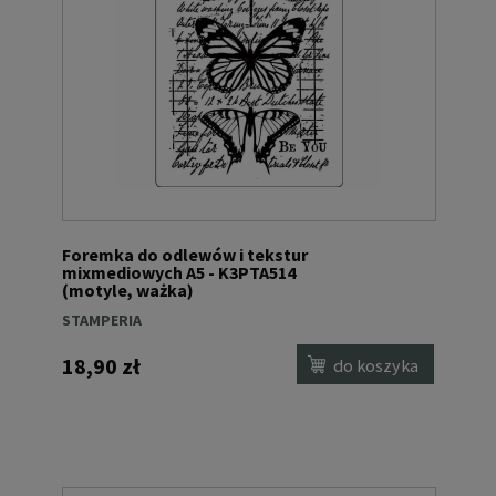
Foremka do odlewów i tekstur
mixmediowych A5 - K3PTA514
(motyle, ważka)
STAMPERIA
18,90 zł
do koszyka