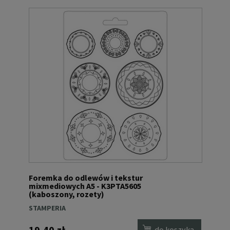
Foremka do odlewów i tekstur
mixmediowych A5 - K3PTA5605
(kaboszony, rozety)
STAMPERIA
19,40 zł
do koszyka