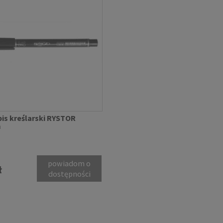
is kreślarski RYSTOR
m
powiadom o
ł
dostępności