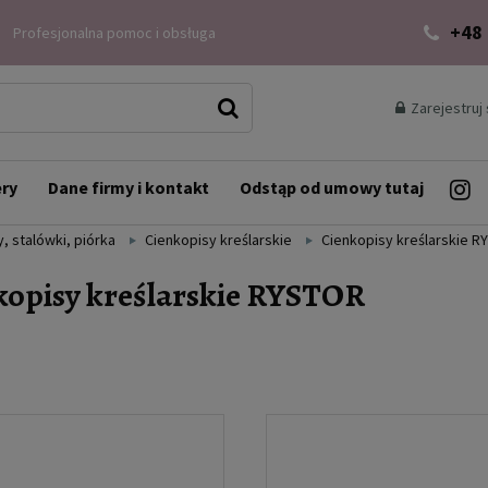
+48
Profesjonalna pomoc i obsługa
Zarejestruj 
ery
Dane firmy i kontakt
Odstąp od umowy tutaj
, stalówki, piórka
Cienkopisy kreślarskie
Cienkopisy kreślarskie 
kopisy kreślarskie RYSTOR