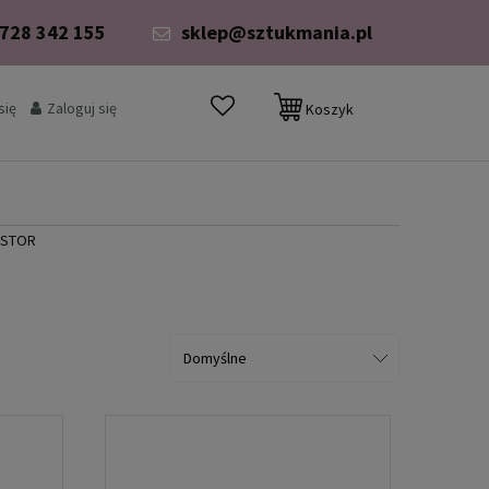
 728 342 155
sklep@sztukmania.pl
się
Zaloguj się
Koszyk
RYSTOR