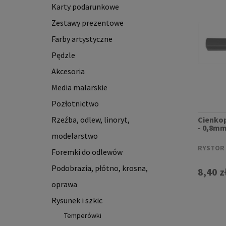
Karty podarunkowe
Zestawy prezentowe
Farby artystyczne
Pędzle
Akcesoria
Media malarskie
Pozłotnictwo
Rzeźba, odlew, linoryt,
Cienkop
- 0,8m
modelarstwo
RYSTOR
Foremki do odlewów
Podobrazia, płótno, krosna,
8,40 z
oprawa
Rysunek i szkic
Temperówki