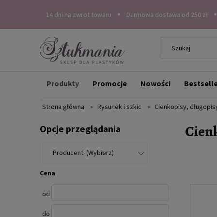
14 dni na zwrot towaru
Darmowa dostawa od 250 zł
Produkty
Promocje
Nowości
Bestsell
Strona główna
Rysunek i szkic
Cienkopisy, długopisy
Cien
Opcje przeglądania
Producent: (Wybierz)
Cena
od
do