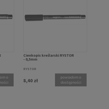
R
Cienkopis kreślarski RYSTOR
- 0,5mm
RYSTOR
om o
powiadom o
8,40 zł
ności
dostępności