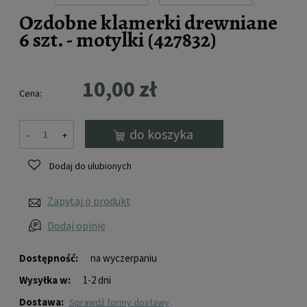
Ozdobne klamerki drewniane
6 szt. - motylki (427832)
10,00 zł
Cena:
do koszyka
-
+
Dodaj do ulubionych
Zapytaj o produkt
Dodaj opinię
Dostępność:
na wyczerpaniu
Wysyłka w:
1-2 dni
Dostawa:
sprawdź formy dostawy