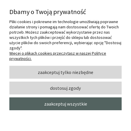
Dbamy o Twoją prywatność
Pliki cookies i pokrewne im technologie umożliwiają poprawne
Internetowy sklep dla plastyków
działanie strony i pomagają nam dostosować ofertę do Twoich
SZTUKMANIA. Profesjonalne artykuły dla
potrzeb. Możesz zaakceptować wykorzystanie przez nas
małych i dużych artystów.
wszystkich tych plików i przejść do sklepu lub dostosować
użycie plików do swoich preferencji, wybierając opcję "Dostosuj
zgody".
© 2022 Sztukmania
Więcej o plikach cookies przeczytasz w naszej Polityce
prywatności.
O NAS
zaakceptuj tylko niezbędne
dostosuj zgody
INFORMACJE I POMOC
zaakceptuj wszystkie
MOJE KONTO
pokaż pełną wersję strony