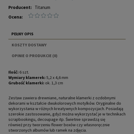
Producent:
Titanum
Ocena:
PEŁNY OPIS
KOSZTY DOSTAWY
CENA NIE ZAWIERA EWENTUALNYCH KOSZTÓW
OPINIE O PRODUKCIE (0)
PŁATNOŚCI
Ilość:
6 szt.
Wymiary klamerek:
5,2 x 4,6 mm
Grubość klamerki:
ok. 1,3 cm
Zestaw zawiera drewniane, naturalne klamerki z ozdobnymi
dekorami w kształcie dwukolorowych motylków. Oryginalne do
wykorzystania w różnych kreatywnych kompozycjach. Posiadają
szerokie zastosowanie, gdyż można wykorzystać je w technikach
scrapbookingu, decoupage itp. Świetnie sprawdzą się
również przy tworzeniu flower boxów czy własnoręcznie
stworzonych albumów lub ramek na zdjęcia.