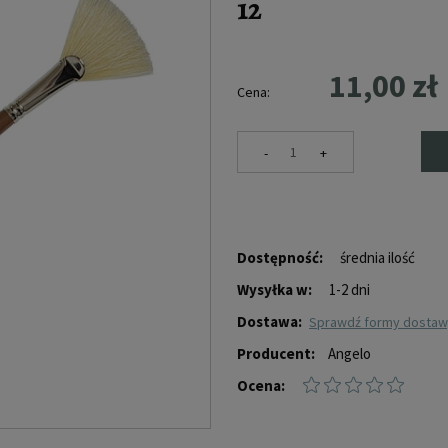
12
11,00 zł
Cena:
-
+
Dostępność:
średnia ilość
Wysyłka w:
1-2 dni
Dostawa:
sprawdź formy dosta
Producent:
Angelo
Ocena: