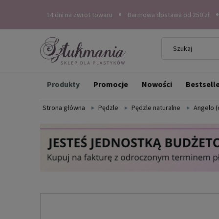
14 dni na zwrot towaru
Darmowa dostawa od 250 zł
Produkty
Promocje
Nowości
Bestsell
Strona główna
Pędzle
Pędzle naturalne
Angelo (