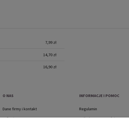
YCH
7,99 zł
14,70 zł
16,90 zł
O NAS
INFORMACJE I POMOC
Dane firmy i kontakt
Regulamin
O firmie
Polityka prywatności
Jak kupować?