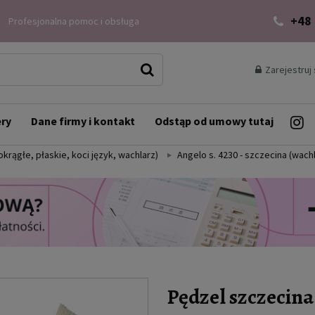
+48
Profesjonalna pomoc i obsługa
Zarejestruj 
ery
Dane firmy i kontakt
Odstąp od umowy tutaj
okrągłe, płaskie, koci język, wachlarz)
Angelo s. 4230 - szczecina (wach
Pędzel szczecina