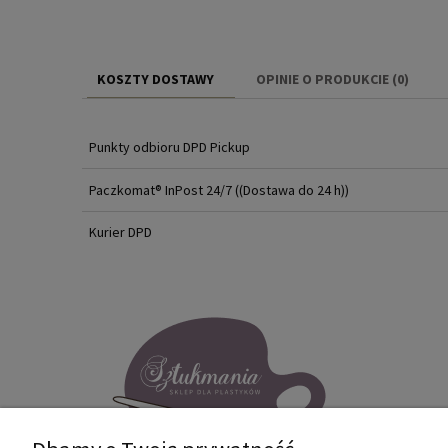
KOSZTY DOSTAWY
OPINIE O PRODUKCIE (0)
CENA NIE ZAWIERA EWENTUALN
KOSZTÓW PŁATNOŚCI
Punkty odbioru DPD Pickup
Paczkomat® InPost 24/7
((Dostawa do 24 h))
Kurier DPD