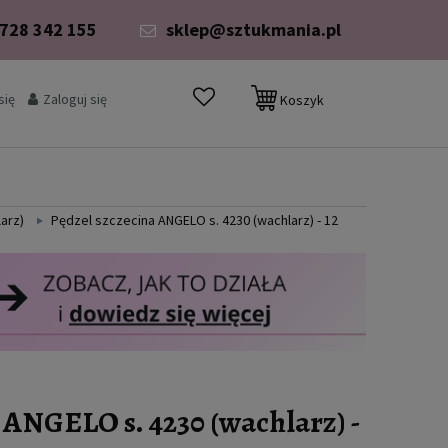
 728 342 155
sklep@sztukmania.pl
się
Zaloguj się
Koszyk
larz)
Pędzel szczecina ANGELO s. 4230 (wachlarz) - 12
 ANGELO s. 4230 (wachlarz) -