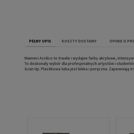
PEŁNY OPIS
KOSZTY DOSTAWY
OPINIE O PR
CENA NIE ZAW
Maimeri Acrilico to trwałe i wydajne farby akrylowe, intensy
KOSZTÓW PŁAT
To doskonały wybór dla profesjonalnych artystów i studentów
ścian itp. Plastikowa tuba jest lekka i poręczna. Zapewniają 