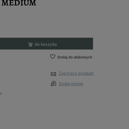
ED MEDIUM
do koszyka
Dodaj do ulubionych
Zapytaj o produkt
Dodaj opinię
wy