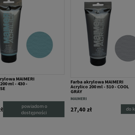
krylowa MAIMERI
Farba akrylowa MAIMERI
200 ml - 430 -
Acrylico 200 ml - 510 - COOL
SE
GRAY
MAIMERI
powiadom o
zł
27,40 zł
do 
dostępności