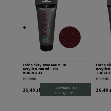
Farba akrylowa MAIMERI
Farba a
Acrylico 200 ml - 165 -
Acrylico 
BORDEAUX
TURCHE
MAIMERI
MAIMERI
powiadom o
26,40 zł
26,40 
 koszyka
dostępności