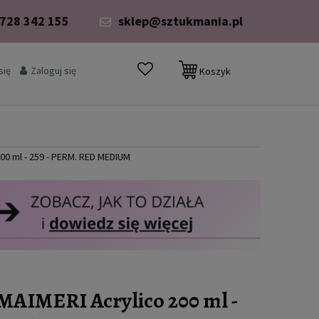
 728 342 155
sklep@sztukmania.pl
się
Zaloguj się
Koszyk
00 ml - 259 - PERM. RED MEDIUM
MAIMERI Acrylico 200 ml -