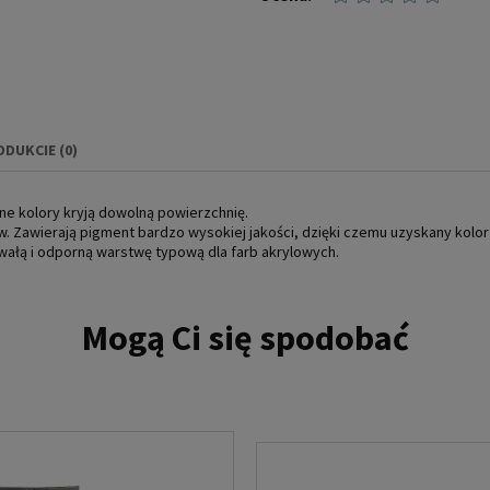
ODUKCIE (0)
IERA EWENTUALNYCH
wne kolory kryją dowolną powierzchnię.
NOŚCI
. Zawierają pigment bardzo wysokiej jakości, dzięki czemu uzyskany kolor 
trwałą i odporną warstwę typową dla farb akrylowych.
Mogą Ci się spodobać