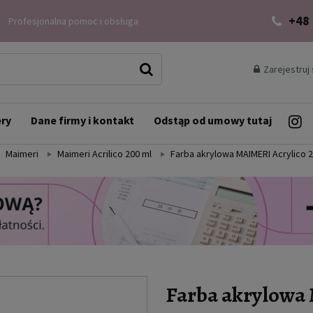
+48
Profesjonalna pomoc i obsługa
Zarejestruj 
ery
Dane firmy i kontakt
Odstąp od umowy tutaj
Maimeri
Maimeri Acrilico 200 ml
Farba akrylowa MAIMERI Acrylico 2
Farba akrylowa 