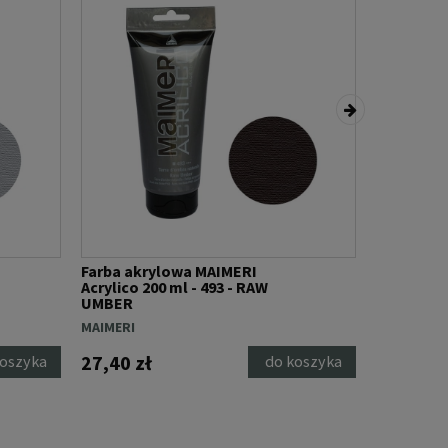
Farba akr
Farba akrylowa MAIMERI
Acrylico 2
Acrylico 200 ml - 493 - RAW
(MET)
UMBER
MAIMERI
MAIMERI
27,40 zł
26,40 zł
koszyka
do koszyka