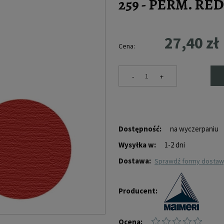
259 - PERM. R
27,40 zł
Cena:
-
+
Dostępność:
na wyczerpaniu
Wysyłka w:
1-2 dni
Dostawa:
sprawdź formy dosta
Producent:
Ocena: