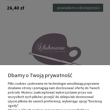
26,40 zł
26,
ka
powiadom o dostępności
Dbamy o Twoją prywatność
Pliki cookies i pokrewne im technologie umożliwiają poprawne
Internetowy sklep dla plastyków
działanie strony i pomagają nam dostosować ofertę do Twoich
SZTUKMANIA. Profesjonalne artykuły dla
potrzeb. Możesz zaakceptować wykorzystanie przez nas
małych i dużych artystów.
wszystkich tych plików i przejść do sklepu lub dostosować
użycie plików do swoich preferencji, wybierając opcję "Dostosuj
zgody".
© 2022 Sztukmania