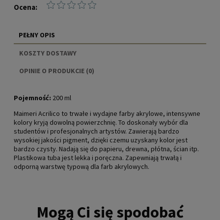
Ocena:
PEŁNY OPIS
KOSZTY DOSTAWY
CENA NIE ZAWIERA EWENTUALNYCH KOSZTÓW
OPINIE O PRODUKCIE (0)
PŁATNOŚCI
Pojemność:
200 ml
Maimeri Acrilico to trwałe i wydajne farby akrylowe, intensywne
kolory kryją dowolną powierzchnię. To doskonały wybór dla
studentów i profesjonalnych artystów. Zawierają bardzo
wysokiej jakości pigment, dzięki czemu uzyskany kolor jest
bardzo czysty. Nadają się do papieru, drewna, płótna, ścian itp.
Plastikowa tuba jest lekka i poręczna. Zapewniają trwałą i
odporną warstwę typową dla farb akrylowych.
Mogą Ci się spodobać