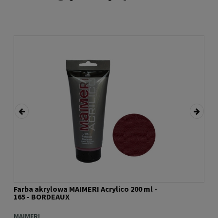
Farba akrylowa MAIMERI Acrylico 200 ml -
Far
165 - BORDEAUX
430
MAIMERI
MAI