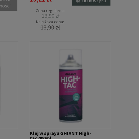
do koszyka
ności
Cena regularna:
13,90 zł
Najniższa cena:
13,90 zł
Klej w sprayu GHIANT High-
tac 400ml