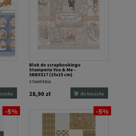
Blok do scrapbookingu
Stamperia You & Me -
SBBXS17 (15x15 cm)
STAMPERIA
28,90 zł
oszyka
do koszyka
-5%
-5%