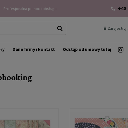
+48
Profesjonalna pomoc i obsługa
Zarejestruj 
ery
Dane firmy i kontakt
Odstąp od umowy tutaj
pbooking