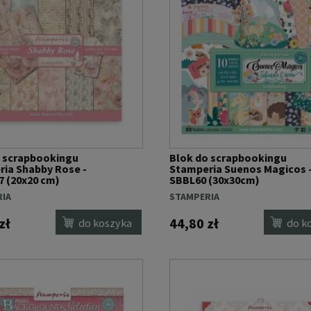
o scrapbookingu
Blok do scrapbookingu
ia Shabby Rose -
Stamperia Suenos Magicos 
 (20x20 cm)
SBBL60 (30x30cm)
IA
STAMPERIA
zł
44,80 zł
do koszyka
do k