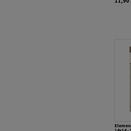
11,90 
Element
14x14 -