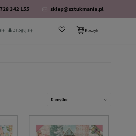
 728 342 155
sklep@sztukmania.pl
się
Zaloguj się
Koszyk