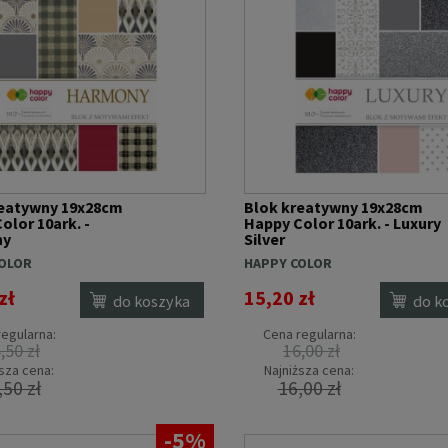
reatywny 19x28cm
Blok kreatywny 19x28cm
olor 10ark. -
Happy Color 10ark. - Luxury
ny
Silver
OLOR
HAPPY COLOR
zł
15,20 zł
do koszyka
do k
egularna:
Cena regularna:
,50 zł
16,00 zł
sza cena:
Najniższa cena:
,50 zł
16,00 zł
-5%