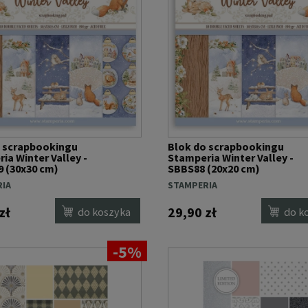
o scrapbookingu
Blok do scrapbookingu
ia Winter Valley -
Stamperia Winter Valley -
 (30x30 cm)
SBBS88 (20x20 cm)
IA
STAMPERIA
zł
29,90 zł
do koszyka
do k
-5%