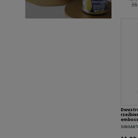
16
Dwustr
rzeźbien
emboss
(małe)
SINOAR