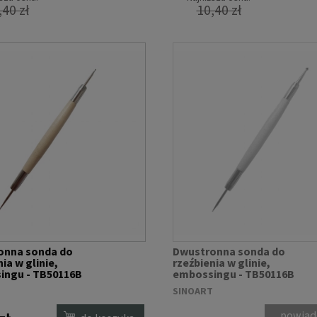
,40 zł
10,40 zł
onna sonda do
Dwustronna sonda do
ia w glinie,
rzeźbienia w glinie,
ingu - TB50116B
embossingu - TB50116B
(większe)
T
SINOART
powiad