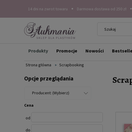
14 dni na zwrot towaru
Darmowa dostawa od 250 zł
Produkty
Promocje
Nowości
Bestsell
Strona główna
Scrapbooking
Scra
Opcje przeglądania
Producent: (Wybierz)
Cena
od
do