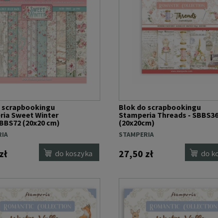
o scrapbookingu
Blok do scrapbookingu
ia Sweet Winter
Stamperia Threads - SBBS3
 SBBS72 (20x20 cm)
(20x20cm)
IA
STAMPERIA
zł
27,50 zł
do koszyka
do k