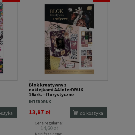
Blok kreatywny z
naklejkami A4 InterDRUK
16ark. - florystyczne
motywy
INTERDRUK
13,87 zł
oszyka
do koszyka
Cena regularna:
14,60 zł
Najniższa cena: