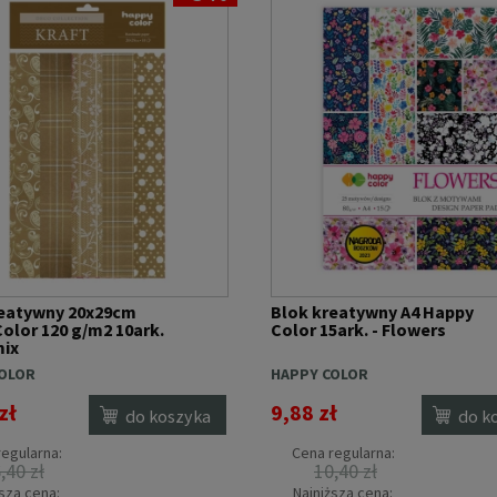
reatywny 20x29cm
Blok kreatywny A4 Happy
olor 120 g/m2 10ark.
Color 15ark. - Flowers
mix
OLOR
HAPPY COLOR
zł
9,88 zł
do koszyka
do k
egularna:
Cena regularna:
,40 zł
10,40 zł
sza cena:
Najniższa cena: