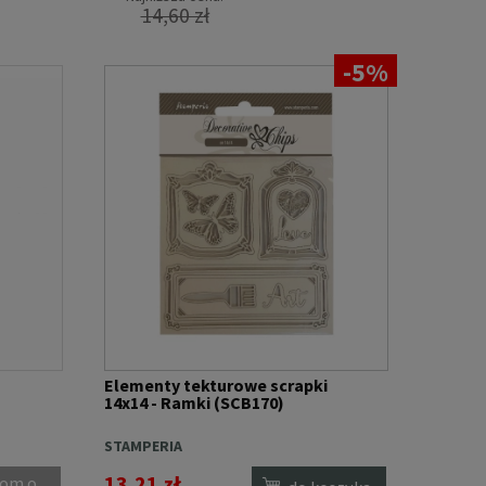
14,60 zł
-5%
Elementy tekturowe scrapki
14x14 - Ramki (SCB170)
STAMPERIA
13,21 zł
om o