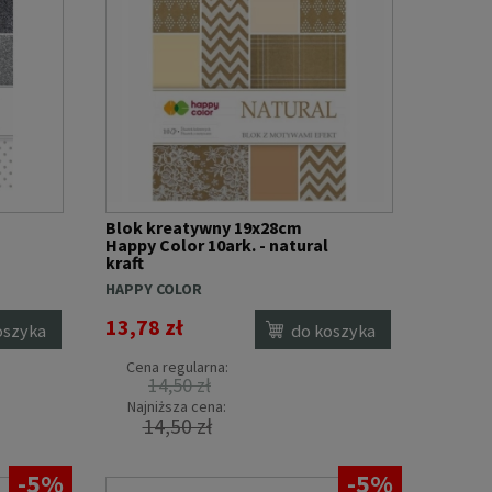
Blok kreatywny 19x28cm
Happy Color 10ark. - natural
kraft
HAPPY COLOR
13,78 zł
oszyka
do koszyka
Cena regularna:
14,50 zł
Najniższa cena:
14,50 zł
-5%
-5%