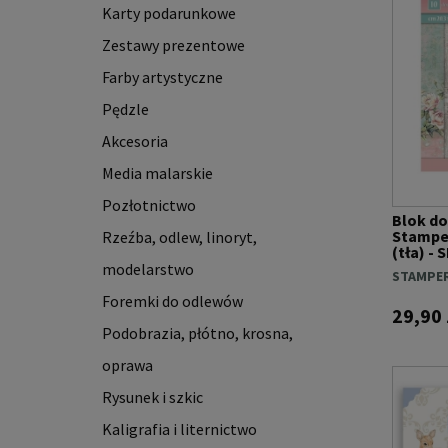
Karty podarunkowe
Zestawy prezentowe
Farby artystyczne
Pędzle
Akcesoria
Media malarskie
Pozłotnictwo
Blok d
Stamper
Rzeźba, odlew, linoryt,
(tła) -
modelarstwo
STAMPER
Foremki do odlewów
29,90 
Podobrazia, płótno, krosna,
oprawa
Rysunek i szkic
Kaligrafia i liternictwo