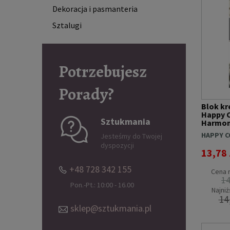
Dekoracja i pasmanteria
Sztalugi
Potrzebujesz
Porady?
Blok k
Happy C
Sztukmania
Harmo
HAPPY C
Jesteśmy do Twojej
dyspozycji
13,78 
+48 728 342 155
Cena r
14
Pon.-Pt.: 10:00 - 16.00
Najniż
14
sklep@sztukmania.pl