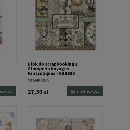
Blok do scrapbookingu
6
Stamperia Voyages
Fantastiques - SBBS30
(20x20cm)
STAMPERIA
27,50 zł
oszyka
do koszyka