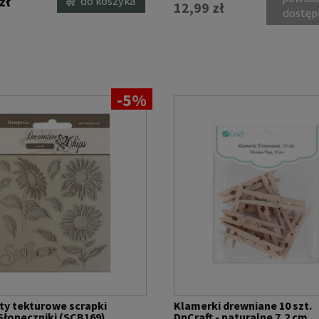
zł
do koszyka
12,99 zł
dostęp
-5%
y tekturowe scrapki
Klamerki drewniane 10 szt.
 Słoneczniki (SCB169)
DpCraft - naturalne 7,2 cm