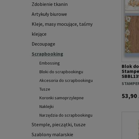
Zdobienie tkanin
Artykuły biurowe
Kleje, masy mocujące, taśmy
klejące
Decoupage
Scrapbooking
Embossing
Blok d
Stamper
Bloki do scrapbookingu
SBBL139
Akcesoria do scrapbookingu
STAMPER
Tusze
53,90 
Koronki samoprzylepne
Naklejki
Narzędzia do scrapbookingu
Stemple, pieczątki, tusze
Szablony malarskie