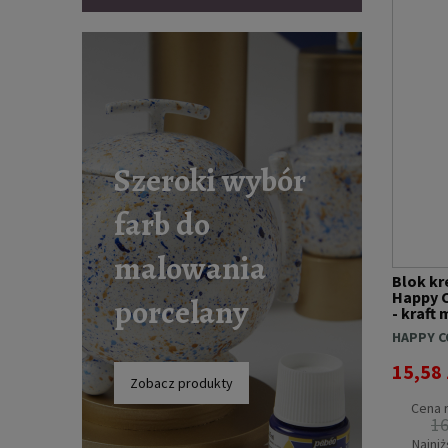
Szeroki wybór
farb do
malowania
Blok k
Happy C
porcelany
- kraft 
HAPPY C
15,58 
Zobacz produkty
Cena r
16
Najniż