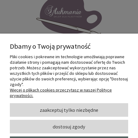
Dbamy o Twoją prywatność
Pliki cookies i pokrewne im technologie umożliwiają poprawne
Internetowy sklep dla plastyków
działanie strony i pomagają nam dostosować ofertę do Twoich
SZTUKMANIA. Profesjonalne artykuły dla
potrzeb. Możesz zaakceptować wykorzystanie przez nas
małych i dużych artystów.
wszystkich tych plików i przejść do sklepu lub dostosować
użycie plików do swoich preferencji, wybierając opcję "Dostosuj
zgody".
© 2022 Sztukmania
Więcej o plikach cookies przeczytasz w naszej Polityce
prywatności.
O NAS
zaakceptuj tylko niezbędne
dostosuj zgody
INFORMACJE I POMOC