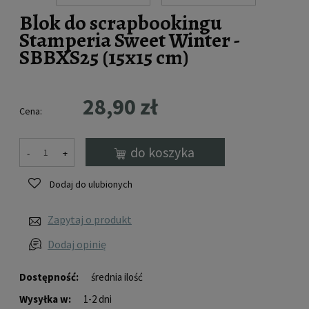
Blok do scrapbookingu
Stamperia Sweet Winter -
SBBXS25 (15x15 cm)
28,90 zł
Cena:
do koszyka
-
+
Dodaj do ulubionych
Zapytaj o produkt
Dodaj opinię
Dostępność:
średnia ilość
Wysyłka w:
1-2 dni