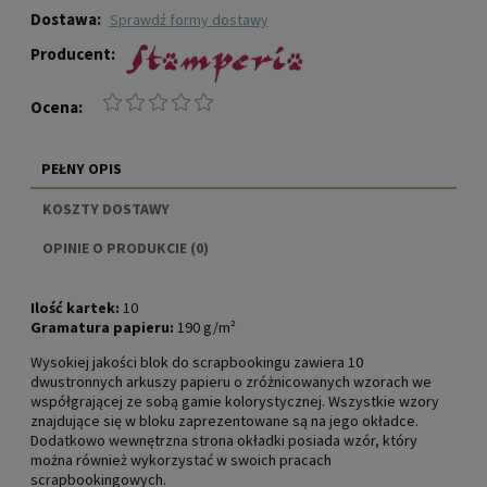
Dostawa:
sprawdź formy dostawy
Producent:
Ocena:
PEŁNY OPIS
KOSZTY DOSTAWY
CENA NIE ZAWIERA EWENTUALNYCH KOSZTÓW
OPINIE O PRODUKCIE (0)
PŁATNOŚCI
Ilość kartek:
10
Gramatura papieru:
190 g/m²
Wysokiej jakości blok do scrapbookingu zawiera 10
dwustronnych arkuszy papieru o zróżnicowanych wzorach we
współgrającej ze sobą gamie kolorystycznej. Wszystkie wzory
znajdujące się w bloku zaprezentowane są na jego okładce.
Dodatkowo wewnętrzna strona okładki posiada wzór, który
można również wykorzystać w swoich pracach
scrapbookingowych.