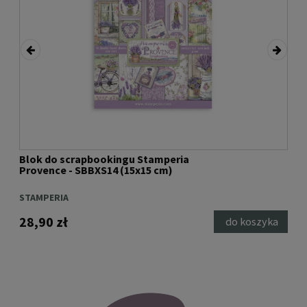
Blok do scrapbookingu Stamperia
Blo
Provence - SBBXS14 (15x15 cm)
Me 
STAMPERIA
STA
28,90 zł
28,
ka
do koszyka