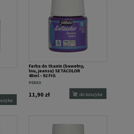
Farba do tkanin (bawełny,
lnu, jeansu) SETACOLOR
45ml - 92 FIG
PEBEO
11,90 zł
do koszyka
oszyka