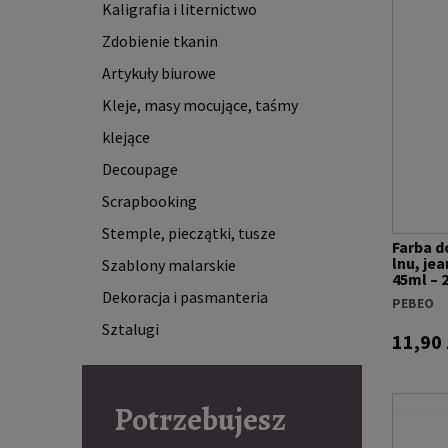
Kaligrafia i liternictwo
Zdobienie tkanin
Artykuły biurowe
Kleje, masy mocujące, taśmy
klejące
Decoupage
Scrapbooking
Stemple, pieczątki, tusze
Farba d
lnu, je
Szablony malarskie
45ml –
Dekoracja i pasmanteria
PEBEO
Sztalugi
11,90 
Potrzebujesz