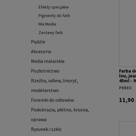
Efekty specjalne
Pigmenty do farb
Mix Media
Zestawy farb
Pędzle
Akcesoria
Media malarskie
Pozłotnictwo
Farba d
lnu, je
Rzeźba, odlew, linoryt,
45ml -
PEBEO
modelarstwo
11,90 
Foremki do odlewów
Podobrazia, płótno, krosna,
oprawa
Rysunek i szkic