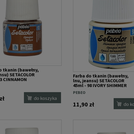
o tkanin (bawełny,
ansu) SETACOLOR
Farba do tkanin (bawełny,
 93 CINNAMON
lnu, jeansu) SETACOLOR
45ml - 98 IVORY SHIMMER
PEBEO
zł
do koszyka
11,90 zł
do k