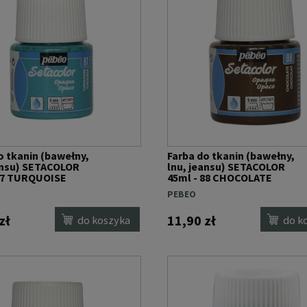
o tkanin (bawełny,
Farba do tkanin (bawełny,
ansu) SETACOLOR
lnu, jeansu) SETACOLOR
 87 TURQUOISE
45ml - 88 CHOCOLATE
PEBEO
zł
11,90 zł
do koszyka
do k