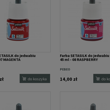
ETASILK do jedwabiu
Farba SETASILK do jedwabiu
 07 MAGENTA
45 ml - 08 RASPBERRY
PEBEO
zł
14,00 zł
do koszyka
do k