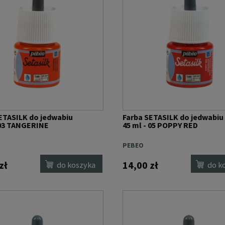
ETASILK do jedwabiu
Farba SETASILK do jedwabiu
 03 TANGERINE
45 ml - 05 POPPY RED
PEBEO
zł
14,00 zł
do koszyka
do k