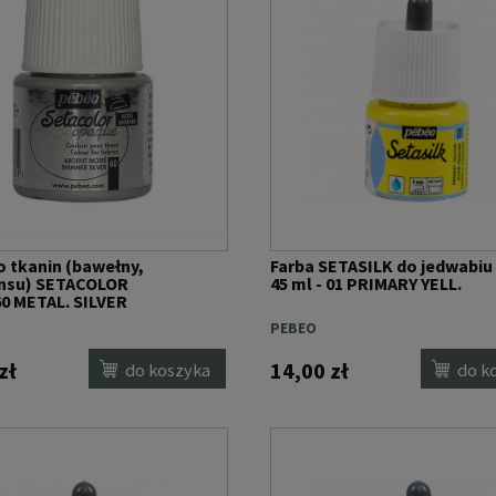
o tkanin (bawełny,
Farba SETASILK do jedwabiu
ansu) SETACOLOR
45 ml - 01 PRIMARY YELL.
60 METAL. SILVER
ER
PEBEO
zł
14,00 zł
do koszyka
do k