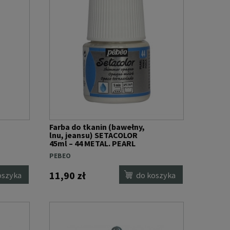
Farba do tkanin (bawełny,
lnu, jeansu) SETACOLOR
45ml – 44 METAL. PEARL
SHIMMER
PEBEO
11,90 zł
oszyka
do koszyka