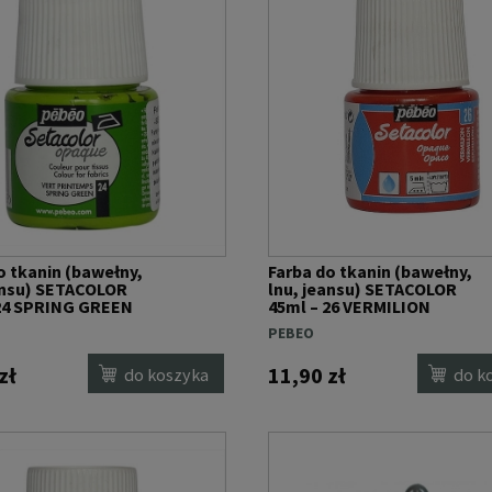
o tkanin (bawełny,
Farba do tkanin (bawełny,
ansu) SETACOLOR
lnu, jeansu) SETACOLOR
 24 SPRING GREEN
45ml – 26 VERMILION
PEBEO
zł
11,90 zł
do koszyka
do k