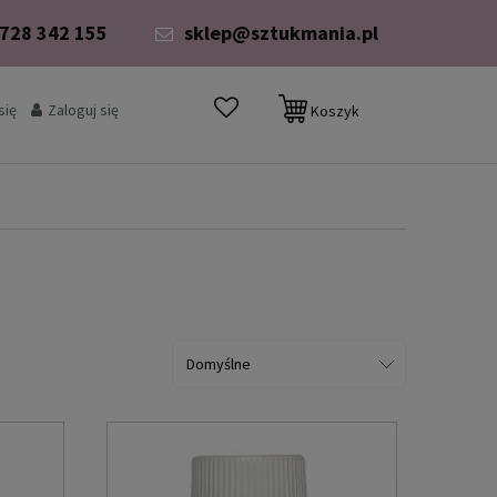
 728 342 155
sklep@sztukmania.pl
się
Zaloguj się
Koszyk