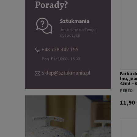
Porady?
Sztukmania
Jesteśmy do Twojej
dyspozycji
+48 728 342 155
Pon.-Pt.: 10:00 - 16.00
sklep@sztukmania.pl
Farba d
lnu, je
45ml – 
SHIMM
PEBEO
11,90 