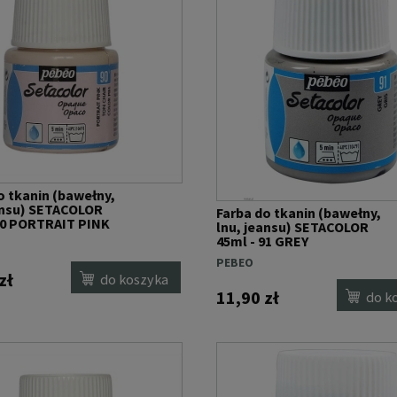
o tkanin (bawełny,
ansu) SETACOLOR
Farba do tkanin (bawełny,
90 PORTRAIT PINK
lnu, jeansu) SETACOLOR
45ml - 91 GREY
PEBEO
zł
do koszyka
11,90 zł
do k