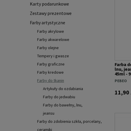
Karty podarunkowe
Zestawy prezentowe
Farby artystyczne
Farby akrylowe
Farby akwarelowe
Farby olejne
Tempery i gwasze
Farby graficzne
Farba d
lnu, je
Farby kredowe
45ml - 
Farby do tkanin
PEBEO
Artykuły do ozdabiania
11,90 
Farby do jedwabiu
Farby do bawełny, lnu,
jeansu
Farby do zdobienia szkła, porcelany,
ceramiki