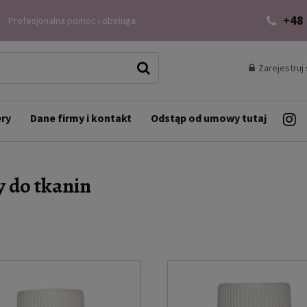
+48
Profesjonalna pomoc i obsługa
Zarejestruj 
ery
Dane firmy i kontakt
Odstąp od umowy tutaj
y do tkanin