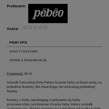
Producent:
Ocena:
PEŁNY OPIS
KOSZTY DOSTAWY
CENA NIE ZAWIERA EWENTUALNYCH KOSZTÓW
OPINIE O PRODUKCIE (0)
PŁATNOŚCI
Pojemność:
45 ml
Setasilk francuskiej firmy Pebeo to jasne farby na bazie wody, na
jedwabne tkaninny. Nie utwardzają i nie matowieją jedwabnej
tkaniny.
Kontury z Gutty zapobiegają rozpływaniu się farby
po powierzchni, na której nie chcemy farby. Kolory setasilk
rozmywają się, dlatego powinny być nakładane od środka każdej