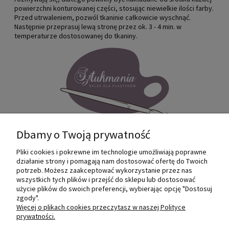
powierzchni konturowanej części, stosując niewielkie ilości farby.
Przed utrwaleniem, pozwól tkaninie całkowicie wyschnąć.
Następnie przeprasuj lewą stronę przez ok. 3 - 4 min. w
temperaturze dostosowanej do tkaniny.
Dbamy o Twoją prywatność
Pliki cookies i pokrewne im technologie umożliwiają poprawne
Internetowy sklep dla plastyków
działanie strony i pomagają nam dostosować ofertę do Twoich
SZTUKMANIA. Profesjonalne artykuły dla
potrzeb. Możesz zaakceptować wykorzystanie przez nas
małych i dużych artystów.
wszystkich tych plików i przejść do sklepu lub dostosować
użycie plików do swoich preferencji, wybierając opcję "Dostosuj
zgody".
© 2022 Sztukmania
Więcej o plikach cookies przeczytasz w naszej Polityce
prywatności.