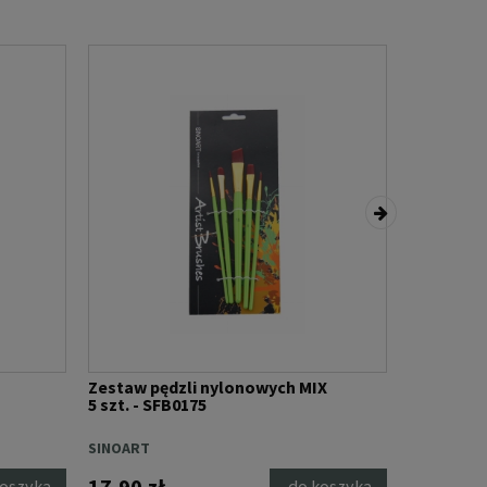
Zestaw pędzli nylonowych MIX
Zestaw pę
5 szt. - SFB0175
5 szt. - S
SINOART
SINOART
17,90 zł
17,90 zł
koszyka
do koszyka