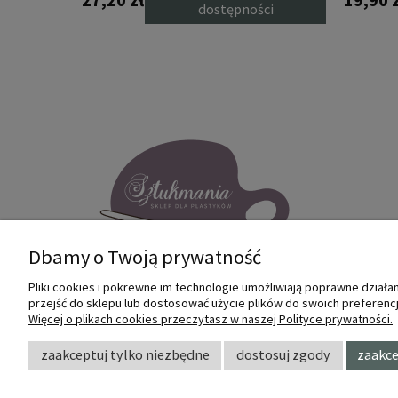
ci
dostępności
Dbamy o Twoją prywatność
Pliki cookies i pokrewne im technologie umożliwiają poprawne dział
przejść do sklepu lub dostosować użycie plików do swoich preferencji
Internetowy sklep dla plastyków
Więcej o plikach cookies przeczytasz w naszej Polityce prywatności.
SZTUKMANIA. Profesjonalne artykuły dla
małych i dużych artystów.
zaakceptuj tylko niezbędne
dostosuj zgody
zaakce
© 2022 Sztukmania