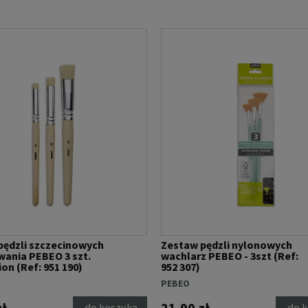
pędzli szczecinowych
Zestaw pędzli nylonowych
wania PEBEO 3 szt.
wachlarz PEBEO - 3szt (Ref:
on (Ref: 951 190)
952 307)
PEBEO
zł
21,90 zł
do koszyka
do 