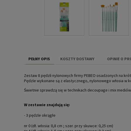
PEŁNY OPIS
KOSZTY DOSTAWY
OPINIE O PR
CENA NIE ZAW
Zestaw 8 pędzli nylonowych firmy PEBEO osadzonych na krótk
KOSZTÓW PŁAT
Pędzle wykonane są z elastycznego, nylonowego włosia w ko
Świetnie sprawdzą się w technikach decoupage i mix mediów
W zestawie znajdują się:
- 3 pędzle okrągłe
nr 0 (dł. włosia: 0,8 cm ; szer. przy skuwce: 0,25 cm)
nr 4 (dł. włosia: 1,6 cm ; szer. przy skuwce: 0,3 cm)