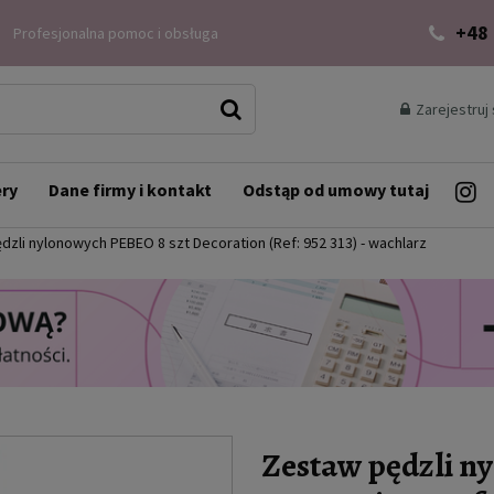
+48
Profesjonalna pomoc i obsługa
Zarejestruj 
ery
Dane firmy i kontakt
Odstąp od umowy tutaj
dzli nylonowych PEBEO 8 szt Decoration (Ref: 952 313) - wachlarz
Zestaw pędzli n