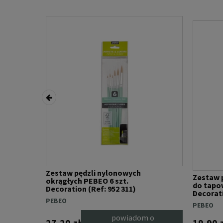
Zestaw pędzli nylonowych
Zestaw 
okrągłych PEBEO 6 szt.
do tapo
Decoration (Ref: 952 311)
Decorati
PEBEO
PEBEO
 o
powiadom o
27,20 zł
19,90 