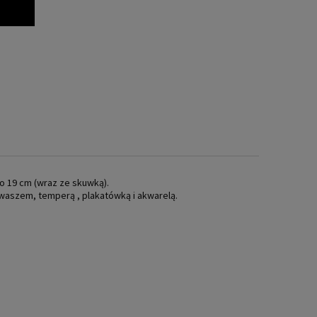
o 19 cm (wraz ze skuwką).
waszem, temperą , plakatówką i akwarelą.