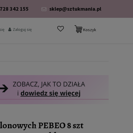
 728 342 155
sklep@sztukmania.pl
się
Zaloguj się
Koszyk
ylonowych PEBEO 8 szt