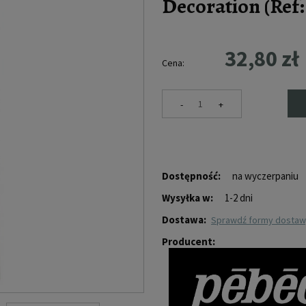
Decoration (Ref: 
32,80 zł
Cena:
-
+
Dostępność:
na wyczerpaniu
Wysyłka w:
1-2 dni
Dostawa:
sprawdź formy dosta
Producent: