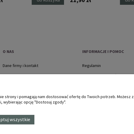
O NAS
INFORMACJE I POMOC
Dane firmy i kontakt
Regulamin
O firmie
Polityka prywatności
Jak kupować?
Płatności i dostawa
anie strony i pomagają nam dostosować ofertę do Twoich potrzeb. Możesz 
, wybierając opcję "Dostosuj zgody".
Zwroty i reklamacje, protok
ptuj wszystkie