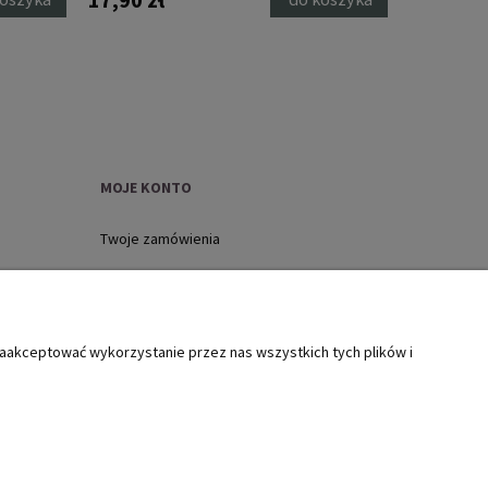
MOJE KONTO
Twoje zamówienia
Ustawienia konta
Ulubione
zaakceptować wykorzystanie przez nas wszystkich tych plików i
ół szkody