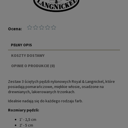
Ocena:
PEŁNY OPIS
KOSZTY DOSTAWY
CENA NIE ZAWIERA EWENTUALNYCH KOSZTÓW
OPINIE O PRODUKCIE (0)
PŁATNOŚCI
Zestaw 3 ściętych pędzli nylonowych Royal & Langnickel, które
posiadają pomarańczowe, miękkie włosie, osadzone na
drewnianych, lakierowanych trzonkach.
Idealnie nadają się do każdego rodzaju farb.
Rozmiary pędzli:
1' - 2,5 cm
2' - 5 cm