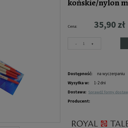
końskie/nylon m
35,90 zł
Cena:
-
+
Dostępność:
na wyczerpaniu
Wysyłka w:
1-2 dni
Dostawa:
sprawdź formy dosta
Producent: