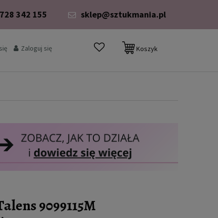
 728 342 155
sklep@sztukmania.pl
się
Zaloguj się
Koszyk
alens 9099115M