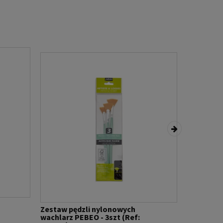
Zestaw pędzli nylonowych
Zestaw pę
wachlarz PEBEO - 3szt (Ref:
LANGNICKE