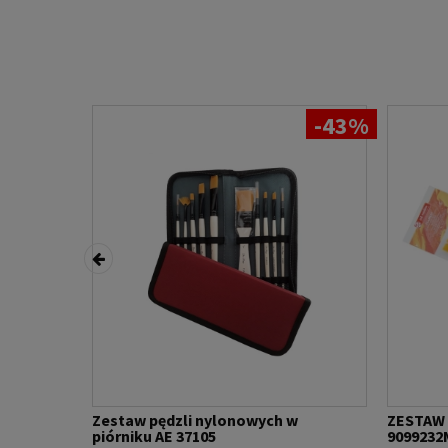
-43%
MIX
Zestaw pędzli nylonowych w
ZESTAW 
piórniku AE 37105
9099232M