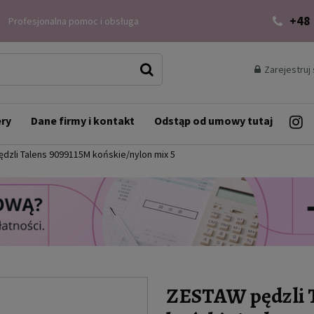
+48
Profesjonalna pomoc i obsługa
Zarejestruj 
ery
Dane firmy i kontakt
Odstąp od umowy tutaj
dzli Talens 9099115M końskie/nylon mix 5
ZESTAW pędzli T