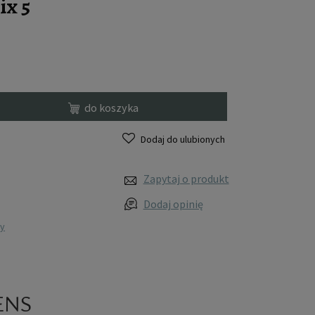
ix 5
do koszyka
Dodaj do ulubionych
Zapytaj o produkt
Dodaj opinię
wy