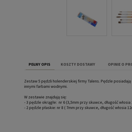
PEŁNY OPIS
KOSZTY DOSTAWY
OPINIE O PR
CENA NIE ZAW
Zestaw 5 pędzli holenderskiej firmy Talens. Pędzle posiadaj
KOSZTÓW PŁAT
innymi farbami wodnymi.
W zestawie znajdują się:
- 3 pędzle okrągłe: nr 6 (3,5mm przy skuwce, długość włosi
- 2 pędzle płaskie: nr 8 ( 7mm przy skuwce, długość włosia 