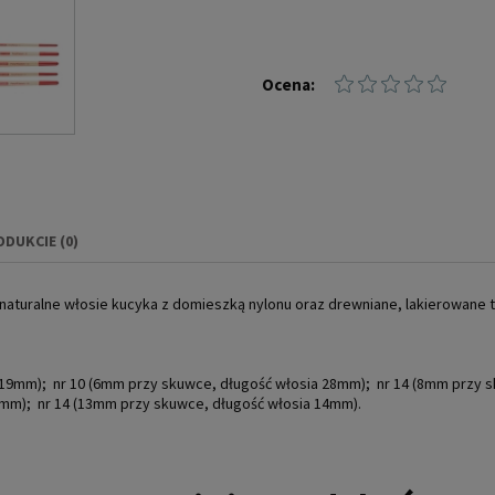
Ocena:
ODUKCIE (0)
IERA EWENTUALNYCH
ą naturalne włosie kucyka z domieszką nylonu oraz drewniane, lakierowane t
NOŚCI
a 19mm); nr 10 (6mm przy skuwce, długość włosia 28mm); nr 14 (8mm przy 
12mm); nr 14 (13mm przy skuwce, długość włosia 14mm).