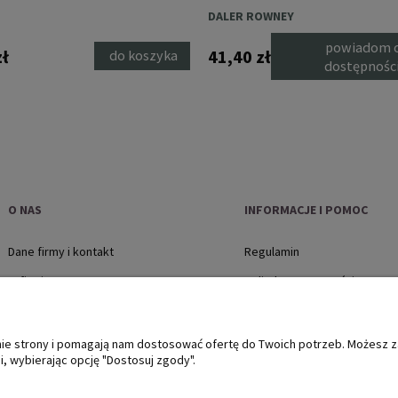
DALER ROWNEY
powiadom 
zł
41,40 zł
do koszyka
dostępnośc
O NAS
INFORMACJE I POMOC
Dane firmy i kontakt
Regulamin
O firmie
Polityka prywatności
Jak kupować?
Płatności i dostawa
anie strony i pomagają nam dostosować ofertę do Twoich potrzeb. Możesz 
, wybierając opcję "Dostosuj zgody".
Zwroty i reklamacje, protok