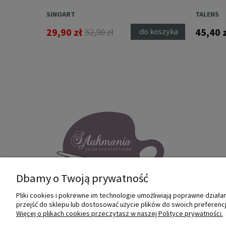
SINOART
TALENS
29,90 zł
45,40 
52,90 zł
 koszyka
do koszyka
Dbamy o Twoją prywatność
Pliki cookies i pokrewne im technologie umożliwiają poprawne dział
przejść do sklepu lub dostosować użycie plików do swoich preferencji
Internetowy sklep dla plastyków
Więcej o plikach cookies przeczytasz w naszej Polityce prywatności.
SZTUKMANIA. Profesjonalne artykuły dla