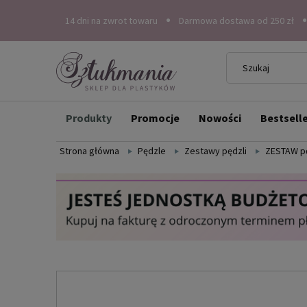
14 dni na zwrot towaru
Darmowa dostawa od 250 zł
Produkty
Promocje
Nowości
Bestsell
Strona główna
Pędzle
Zestawy pędzli
ZESTAW pę