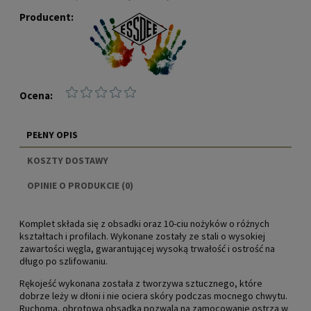
Producent:
Ocena:
PEŁNY OPIS
KOSZTY DOSTAWY
CENA NIE ZAWIERA EWENTUALNYCH KOSZTÓW
OPINIE O PRODUKCIE (0)
PŁATNOŚCI
Komplet składa się z obsadki oraz 10-ciu nożyków o różnych
kształtach i profilach. Wykonane zostały ze stali o wysokiej
zawartości węgla, gwarantującej wysoką trwałość i ostrość na
długo po szlifowaniu.
Rękojeść wykonana została z tworzywa sztucznego, które
dobrze leży w dłoni i nie ociera skóry podczas mocnego chwytu.
Ruchoma, obrotowa obsadka pozwala na zamocowanie ostrza w