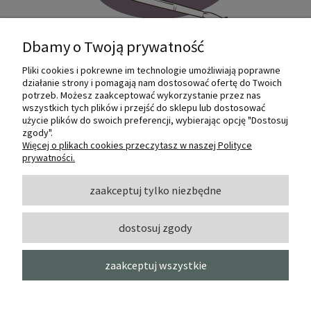
Dbamy o Twoją prywatność
Pliki cookies i pokrewne im technologie umożliwiają poprawne
Internetowy sklep dla plastyków
działanie strony i pomagają nam dostosować ofertę do Twoich
SZTUKMANIA. Profesjonalne artykuły dla
potrzeb. Możesz zaakceptować wykorzystanie przez nas
małych i dużych artystów.
wszystkich tych plików i przejść do sklepu lub dostosować
użycie plików do swoich preferencji, wybierając opcję "Dostosuj
zgody".
© 2022 Sztukmania
Więcej o plikach cookies przeczytasz w naszej Polityce
prywatności.
O NAS
zaakceptuj tylko niezbędne
dostosuj zgody
INFORMACJE I POMOC
zaakceptuj wszystkie
MOJE KONTO