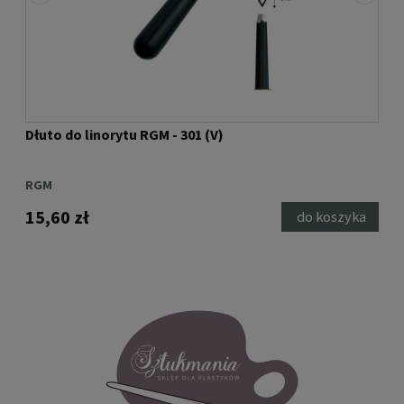
Dłuto do linorytu RGM - 301 (V)
Dłu
RGM
RG
15,60 zł
15,
ka
do koszyka