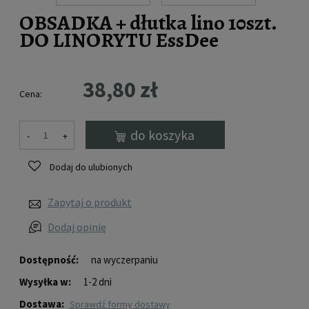
OBSADKA + dłutka lino 10szt.
DO LINORYTU EssDee
38,80 zł
Cena:
do koszyka
-
+
Dodaj do ulubionych
Zapytaj o produkt
Dodaj opinię
Dostępność:
na wyczerpaniu
Wysyłka w:
1-2 dni
Dostawa:
sprawdź formy dostawy