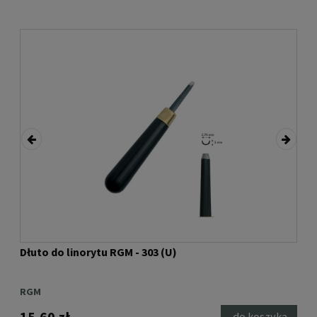
Dłuto do linorytu RGM - 303 (U)
Dłu
RGM
RG
15,60 zł
15,
ka
do koszyka