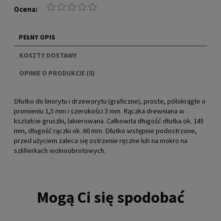
Ocena:
PEŁNY OPIS
KOSZTY DOSTAWY
CENA NIE ZAWIERA EWENTUALNYCH KOSZTÓW
OPINIE O PRODUKCIE (0)
PŁATNOŚCI
Dłutko do linorytu i drzeworytu (graficzne), proste, półokrągłe o
promieniu 1,5 mm i szerokości 3 mm. Rączka drewniana w
kształcie gruszki, lakierowana. Całkowita długość dłutka ok. 145
mm, długość rączki ok. 60 mm. Dłutko wstępnie podostrzone,
przed użyciem zaleca się ostrzenie ręczne lub na mokro na
szlifierkach wolnoobrotowych.
Mogą Ci się spodobać