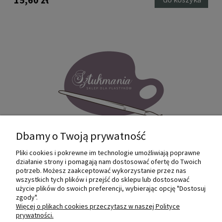
Dbamy o Twoją prywatność
Pliki cookies i pokrewne im technologie umożliwiają poprawne
Internetowy sklep dla plastyków
działanie strony i pomagają nam dostosować ofertę do Twoich
SZTUKMANIA. Profesjonalne artykuły dla
potrzeb. Możesz zaakceptować wykorzystanie przez nas
małych i dużych artystów.
wszystkich tych plików i przejść do sklepu lub dostosować
użycie plików do swoich preferencji, wybierając opcję "Dostosuj
zgody".
© 2022 Sztukmania
Więcej o plikach cookies przeczytasz w naszej Polityce
prywatności.