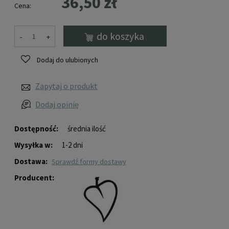
36,50 zł
Cena:
do koszyka
-
+
Dodaj do ulubionych
Zapytaj o produkt
Dodaj opinię
Dostępność:
średnia ilość
Wysyłka w:
1-2 dni
Dostawa:
sprawdź formy dostawy
Producent: