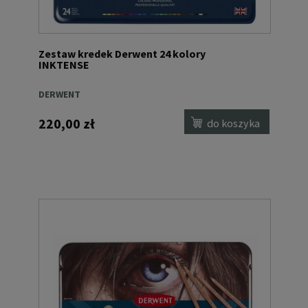
Zestaw kredek Derwent 24 kolory
INKTENSE
DERWENT
220,00 zł
do koszyka