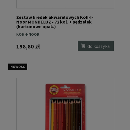
Zestaw kredek akwarelowych Koh-I-
Noor MONDELUZ - 72 kol. + pędzelek
(kartonowe opak.)
KOH-I-NOOR
198,80 zł
do koszyka
NOWOŚĆ