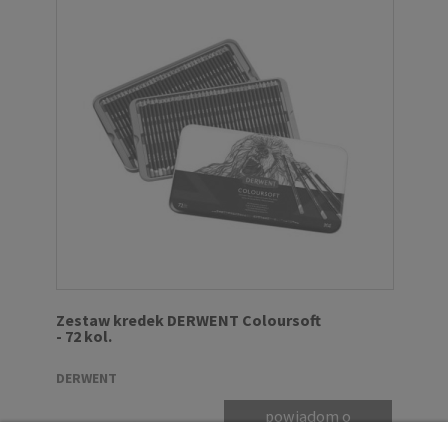
Zestaw kredek DERWENT Coloursoft
- 72 kol.
DERWENT
powiadom o
599,00 zł
dostępności