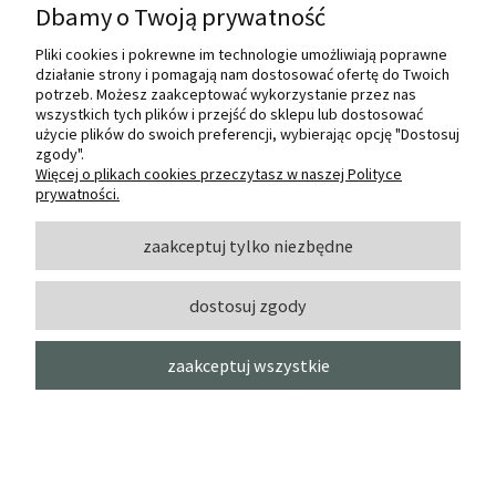
Dbamy o Twoją prywatność
Pliki cookies i pokrewne im technologie umożliwiają poprawne
działanie strony i pomagają nam dostosować ofertę do Twoich
potrzeb. Możesz zaakceptować wykorzystanie przez nas
wszystkich tych plików i przejść do sklepu lub dostosować
użycie plików do swoich preferencji, wybierając opcję "Dostosuj
zgody".
Więcej o plikach cookies przeczytasz w naszej Polityce
prywatności.
zaakceptuj tylko niezbędne
dostosuj zgody
zaakceptuj wszystkie
Zestaw kredek metalicznych i
akwareli DERWENT METALLIC MIX
MEDIA