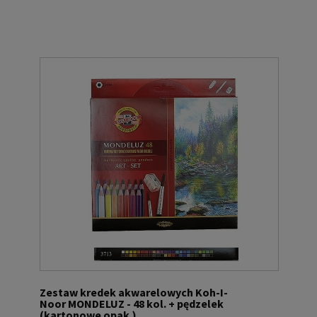
Zestaw kredek akwarelowych Koh-I-
Noor MONDELUZ - 48 kol. + pędzelek
(kartonowe opak.)