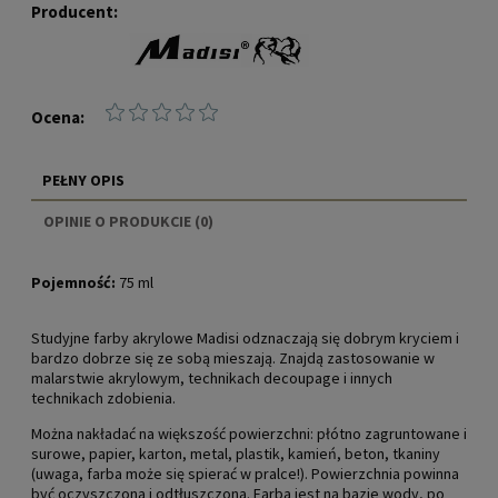
Producent:
Ocena:
PEŁNY OPIS
OPINIE O PRODUKCIE (0)
Pojemność:
75 ml
Studyjne farby akrylowe Madisi odznaczają się dobrym kryciem i
bardzo dobrze się ze sobą mieszają. Znajdą zastosowanie w
malarstwie akrylowym, technikach decoupage i innych
technikach zdobienia.
Można nakładać na większość powierzchni: płótno zagruntowane i
surowe, papier, karton, metal, plastik, kamień, beton, tkaniny
(uwaga, farba może się spierać w pralce!). Powierzchnia powinna
być oczyszczona i odtłuszczona. Farba jest na bazie wody, po