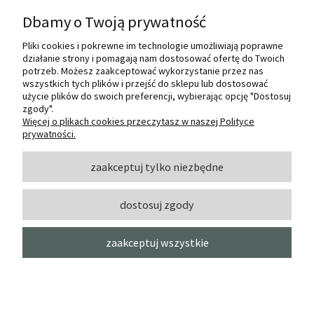
Dbamy o Twoją prywatność
Pliki cookies i pokrewne im technologie umożliwiają poprawne
Internetowy sklep dla plastyków
działanie strony i pomagają nam dostosować ofertę do Twoich
SZTUKMANIA. Profesjonalne artykuły dla
potrzeb. Możesz zaakceptować wykorzystanie przez nas
małych i dużych artystów.
wszystkich tych plików i przejść do sklepu lub dostosować
użycie plików do swoich preferencji, wybierając opcję "Dostosuj
zgody".
© 2022 Sztukmania
Więcej o plikach cookies przeczytasz w naszej Polityce
prywatności.
O NAS
zaakceptuj tylko niezbędne
dostosuj zgody
INFORMACJE I POMOC
zaakceptuj wszystkie
MOJE KONTO
pokaż pełną wersję strony