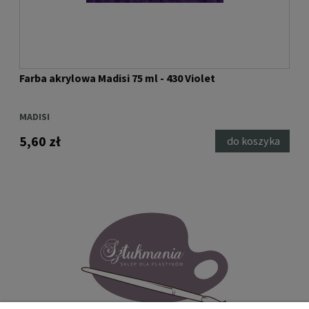
Farba akrylowa Madisi 75 ml - 430 Violet
Farb
MADISI
MAD
5,60 zł
5,6
ka
do koszyka