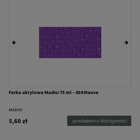
Farba akrylowa Madisi 75 ml - 434 Mauve
Far
MADISI
MAD
5,60 zł
5,6
ka
powiadom o dostępności