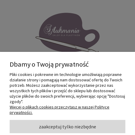
Dbamy o Twoją prywatność
Pliki cookies i pokrewne im technologie umożliwiają poprawne
Internetowy sklep dla plastyków
działanie strony i pomagają nam dostosować ofertę do Twoich
SZTUKMANIA. Profesjonalne artykuły dla
potrzeb. Możesz zaakceptować wykorzystanie przez nas
małych i dużych artystów.
wszystkich tych plików i przejść do sklepu lub dostosować
użycie plików do swoich preferencji, wybierając opcję "Dostosuj
zgody".
© 2022 Sztukmania
Więcej o plikach cookies przeczytasz w naszej Polityce
prywatności.
O NAS
zaakceptuj tylko niezbędne