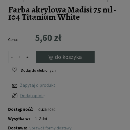
Farba akrylowa Madisi 75 ml -
104 Titanium White
5,60 zł
Cena:
do koszyka
-
+
Dodaj do ulubionych
Zapytaj o produkt
Dodaj opinię
Dostępność:
duża ilość
Wysyłka w:
1-2 dni
Dostawa:
sprawdź formy dostawy