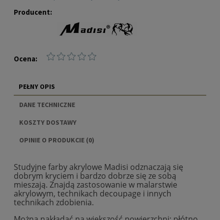
Producent:
Ocena:
PEŁNY OPIS
DANE TECHNICZNE
KOSZTY DOSTAWY
CENA NIE ZAWIERA EWENTUALNYCH KOSZTÓW
OPINIE O PRODUKCIE (0)
PŁATNOŚCI
Studyjne farby akrylowe Madisi odznaczają się
dobrym kryciem i bardzo dobrze się ze sobą
mieszają. Znajdą zastosowanie w malarstwie
akrylowym, technikach decoupage i innych
technikach zdobienia.
Można nakładać na większość powierzchni: płótno