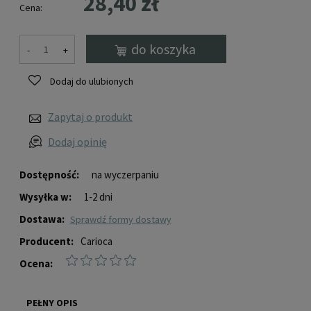
28,40 zł
Cena:
do koszyka
-
+
Dodaj do ulubionych
Zapytaj o produkt
Dodaj opinię
Dostępność:
na wyczerpaniu
Wysyłka w:
1-2 dni
Dostawa:
sprawdź formy dostawy
Producent:
Carioca
Ocena:
PEŁNY OPIS