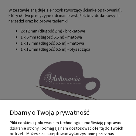
W zestawie znajduje się nożyk (tworzący ściankę opakowania),
który ułatwi precyzyjne odcinanie wstążek bez dodatkowych
narzędzi oraz kolorowe tasiemki:
2x 12 mm (długość 2 m) - brokatowe
1 x 6 mm (długość 6,5 m) - matowa
1 x 18 mm (długość 6,5 m) - matowa
1 x 12 mm (długość 6,5 m) - błyszcząca
Dbamy o Twoją prywatność
Pliki cookies i pokrewne im technologie umożliwiają poprawne
Internetowy sklep dla plastyków
działanie strony i pomagają nam dostosować ofertę do Twoich
SZTUKMANIA. Profesjonalne artykuły dla
potrzeb. Możesz zaakceptować wykorzystanie przez nas