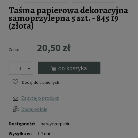
Taśma papierowa dekoracyjna
samoprzylepna 5 szt. - 845 19
(złota)
20,50 zł
Cena:
do koszyka
-
+
Dodaj do ulubionych
Zapytaj o produkt
Dodaj opinię
Dostępność:
na wyczerpaniu
Wysyłka w:
1-2 dni