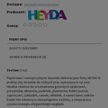
Dostawa:
sprawdź formy dostawy
Producent:
Ocena:
PEŁNY OPIS
KOSZTY DOSTAWY
CENA NIE ZAWIERA EWENTUALNYCH KOSZTÓW
OPINIE O PRODUKCIE (0)
PŁATNOŚCI
Zestaw:
5 szt.
Papierowe i samoprzylepne tasiemki dekoracyjne firmy HEYDA to
praktyczny dodatek do różnych prac wykonanych ręcznie.
Idealne również do urozmaicenia gotowych opakowań,
prezentów, albumów, pudełek, plannerów, bullet journal,
zaproszeń, zakładek, ramek, okładek, a nawet świeczników.
Dzięki nim stworzysz niezastąpione ozdoby, a twoja praca
uzyska nowego, eleganckiego wyglądu.