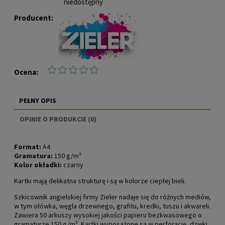
niedostępny
Producent:
Ocena:
PEŁNY OPIS
OPINIE O PRODUKCIE (0)
Format:
A4
Gramatura:
150 g/m²
Kolor okładki:
czarny
Kartki mają delikatna strukturę i są w kolorze ciepłej bieli.
Szkicownik angielskiej firmy Zieler nadaje się do różnych mediów,
w tym ołówka, węgla drzewnego, grafitu, kredki, tuszu i akwareli.
Zawiera 50 arkuszy wysokiej jakości papieru bezkwasowego o
gramaturze 150 g/m². Kartki wyposażone są w perforację, dzięki