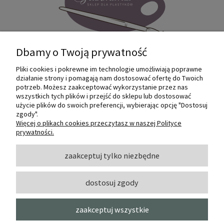
Dbamy o Twoją prywatność
Pliki cookies i pokrewne im technologie umożliwiają poprawne
Internetowy sklep dla plastyków
działanie strony i pomagają nam dostosować ofertę do Twoich
SZTUKMANIA. Profesjonalne artykuły dla
potrzeb. Możesz zaakceptować wykorzystanie przez nas
małych i dużych artystów.
wszystkich tych plików i przejść do sklepu lub dostosować
użycie plików do swoich preferencji, wybierając opcję "Dostosuj
zgody".
© 2022 Sztukmania
Więcej o plikach cookies przeczytasz w naszej Polityce
prywatności.
O NAS
zaakceptuj tylko niezbędne
dostosuj zgody
INFORMACJE I POMOC
zaakceptuj wszystkie
MOJE KONTO