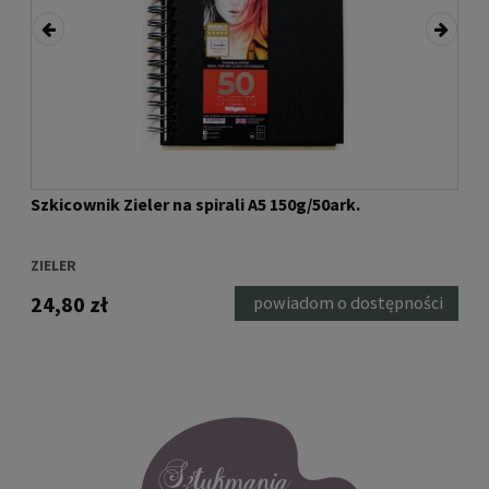
Szkicownik Zieler na spirali A5 150g/50ark.
Szk
(DK
ZIELER
ST.
24,80 zł
12,
ka
powiadom o dostępności