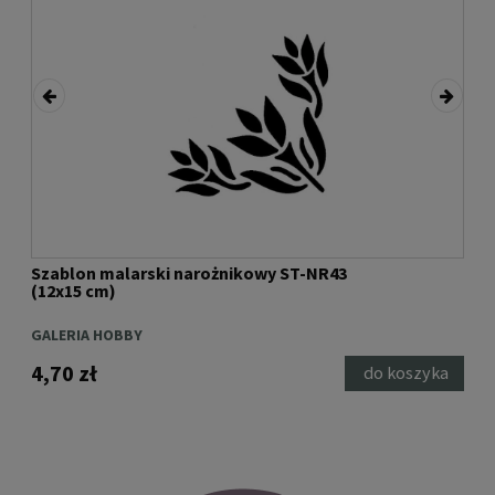
Szablon malarski narożnikowy ST-NR43
Sza
(12x15 cm)
ORN
GALERIA HOBBY
GAL
4,70 zł
5,1
ci
do koszyka