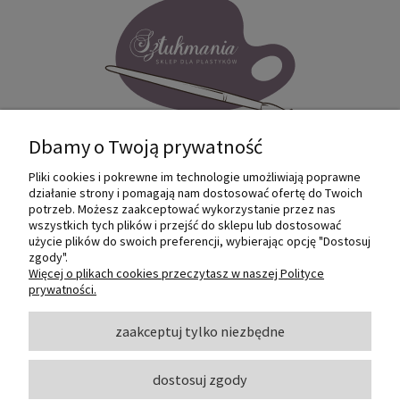
Dbamy o Twoją prywatność
Pliki cookies i pokrewne im technologie umożliwiają poprawne
Internetowy sklep dla plastyków
działanie strony i pomagają nam dostosować ofertę do Twoich
SZTUKMANIA. Profesjonalne artykuły dla
potrzeb. Możesz zaakceptować wykorzystanie przez nas
małych i dużych artystów.
wszystkich tych plików i przejść do sklepu lub dostosować
użycie plików do swoich preferencji, wybierając opcję "Dostosuj
zgody".
© 2022 Sztukmania
Więcej o plikach cookies przeczytasz w naszej Polityce
prywatności.
O NAS
zaakceptuj tylko niezbędne
dostosuj zgody
INFORMACJE I POMOC