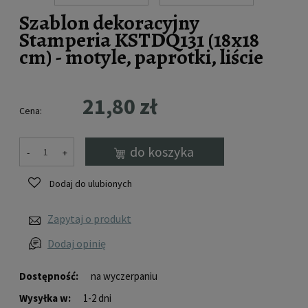
Szablon dekoracyjny
Stamperia KSTDQ131 (18x18
cm) - motyle, paprotki, liście
21,80 zł
Cena:
do koszyka
-
+
Dodaj do ulubionych
Zapytaj o produkt
Dodaj opinię
Dostępność:
na wyczerpaniu
Wysyłka w:
1-2 dni