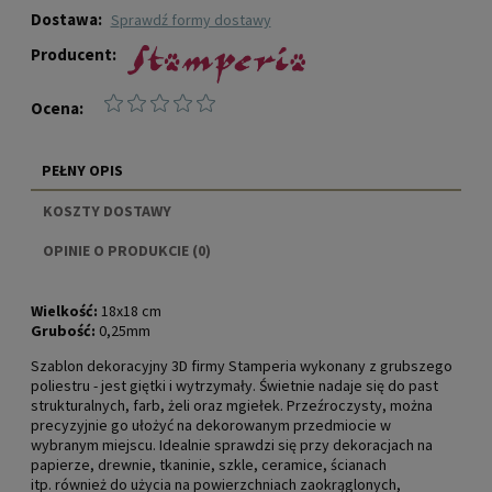
Dostawa:
sprawdź formy dostawy
Producent:
Ocena:
PEŁNY OPIS
KOSZTY DOSTAWY
CENA NIE ZAWIERA EWENTUALNYCH KOSZTÓW
OPINIE O PRODUKCIE (0)
PŁATNOŚCI
Wielkość:
18x18 cm
Grubość:
0,25mm
Szablon dekoracyjny 3D firmy Stamperia wykonany z grubszego
poliestru - jest giętki i wytrzymały. Świetnie nadaje się do past
strukturalnych, farb, żeli oraz mgiełek. Przeźroczysty, można
precyzyjnie go ułożyć na dekorowanym przedmiocie w
wybranym miejscu. Idealnie sprawdzi się przy dekoracjach na
papierze, drewnie, tkaninie, szkle, ceramice, ścianach
itp. również do użycia na powierzchniach zaokrąglonych,