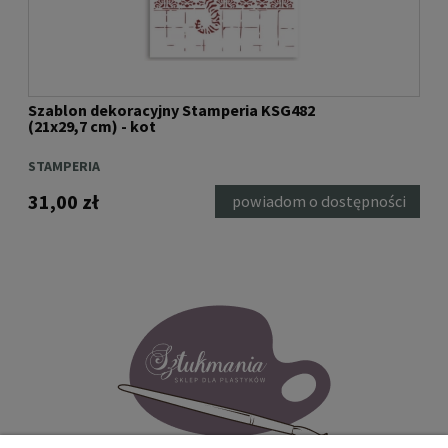
Szablon dekoracyjny Stamperia KSG482
Sza
(21x29,7 cm) - kot
(20x
STAMPERIA
STA
31,00 zł
27,
ka
powiadom o dostępności