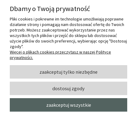
Dbamy o Twoją prywatność
Pliki cookies i pokrewne im technologie umożliwiają poprawne
Internetowy sklep dla plastyków
działanie strony i pomagają nam dostosować ofertę do Twoich
SZTUKMANIA. Profesjonalne artykuły dla
potrzeb. Możesz zaakceptować wykorzystanie przez nas
małych i dużych artystów.
wszystkich tych plików i przejść do sklepu lub dostosować
użycie plików do swoich preferencji, wybierając opcję "Dostosuj
zgody".
© 2022 Sztukmania
Więcej o plikach cookies przeczytasz w naszej Polityce
prywatności.
O NAS
zaakceptuj tylko niezbędne
dostosuj zgody
INFORMACJE I POMOC
zaakceptuj wszystkie
MOJE KONTO
pokaż pełną wersję strony
Sklep internetowy Shoper Premium