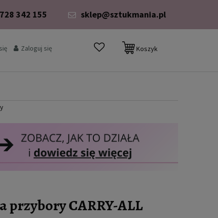
 728 342 155
sklep@sztukmania.pl
się
Zaloguj się
Koszyk
ny
 na przybory CARRY-ALL