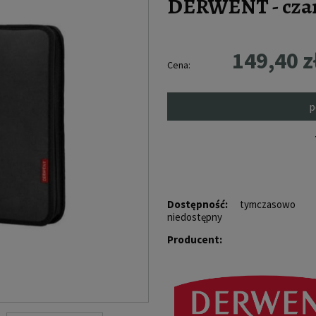
DERWENT - cza
149,40 z
Cena:
p
Dostępność:
tymczasowo
niedostępny
Producent: