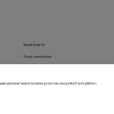
MOJE KONTO
Twoje zamówienia
Ustawienia konta
Ulubione
zaakceptować wykorzystanie przez nas wszystkich tych plików i
ół szkody