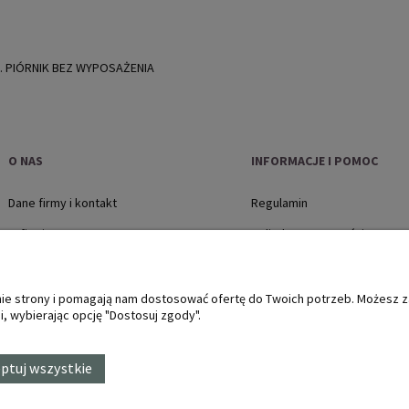
e). PIÓRNIK BEZ WYPOSAŻENIA
O NAS
INFORMACJE I POMOC
Dane firmy i kontakt
Regulamin
O firmie
Polityka prywatności
Jak kupować?
Płatności i dostawa
anie strony i pomagają nam dostosować ofertę do Twoich potrzeb. Możesz 
, wybierając opcję "Dostosuj zgody".
Zwroty i reklamacje, protok
ptuj wszystkie