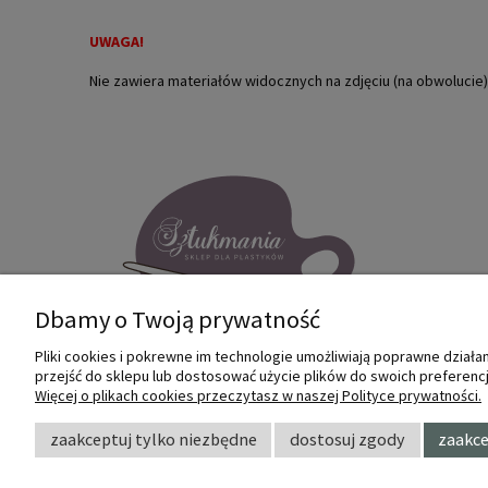
UWAGA!
Nie zawiera materiałów widocznych na zdjęciu (na obwoluci
Dbamy o Twoją prywatność
Pliki cookies i pokrewne im technologie umożliwiają poprawne dział
przejść do sklepu lub dostosować użycie plików do swoich preferencji
Internetowy sklep dla plastyków
Więcej o plikach cookies przeczytasz w naszej Polityce prywatności.
SZTUKMANIA. Profesjonalne artykuły dla
małych i dużych artystów.
zaakceptuj tylko niezbędne
dostosuj zgody
zaakce
© 2022 Sztukmania