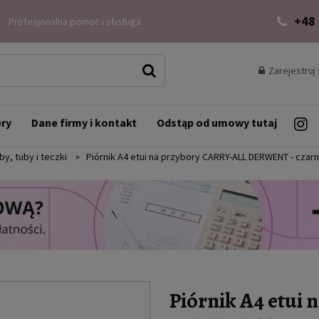
+48
Profesjonalna pomoc i obsługa
Zarejestruj 
ery
Dane firmy i kontakt
Odstąp od umowy tutaj
rby, tuby i teczki
Piórnik A4 etui na przybory CARRY-ALL DERWENT - czar
Piórnik A4 etui