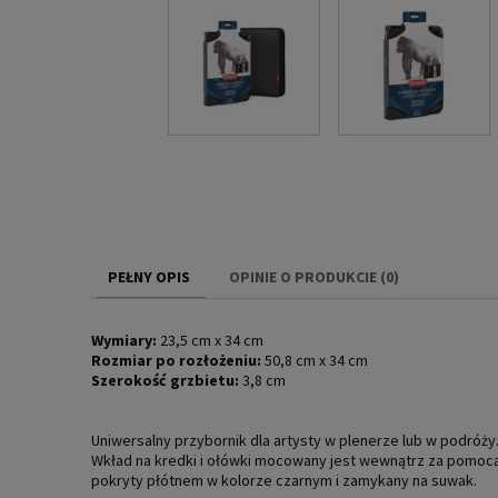
PEŁNY OPIS
OPINIE O PRODUKCIE (0)
Wymiary:
23,5 cm x 34 cm
Rozmiar po rozłożeniu:
50,8 cm x 34 cm
Szerokość grzbietu:
3,8 cm
Uniwersalny przybornik dla artysty w plenerze lub w podróż
Wkład na kredki i ołówki mocowany jest wewnątrz za pomocą
pokryty płótnem w kolorze czarnym i zamykany na suwak.