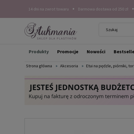
14 dni na zwrot towaru
Darmowa dostawa od 250 zł
Produkty
Promocje
Nowości
Bestsell
Strona główna
Akcesoria
Etui na pędzle, piórniki, to