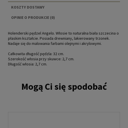
KOSZTY DOSTAWY
CENA NIE ZAWIERA EWENTUALNYCH KOSZTÓW
OPINIE O PRODUKCIE (0)
PŁATNOŚCI
Holenderski pędzel Angelo. Włosie to naturalna biała szczecina o
płaskim kształcie. Posiada drewniany, lakierowany trzonek.
Nadaje się do malowania farbami olejnymi i akrylowymi.
Całkowita długość pędzla: 32 cm.
Szerokość włosia przy skuwce: 2,7 cm.
Długość włosia: 2,7 cm.
Mogą Ci się spodobać