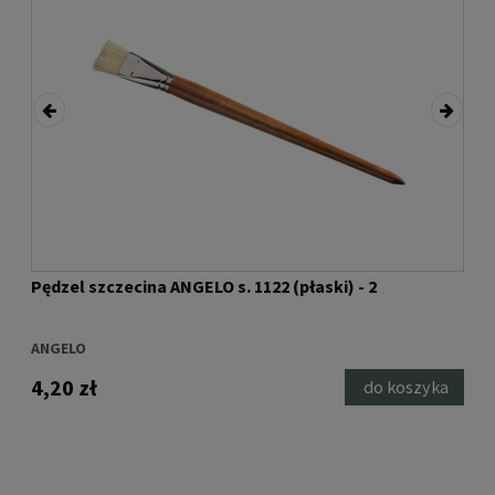
Pędzel szczecina ANGELO s. 1122 (płaski) - 2
Pęd
ANGELO
ANG
4,20 zł
4,6
ka
do koszyka