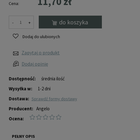
11,70 zł
Cena:
do koszyka
-
+
Dodaj do ulubionych
Zapytaj o produkt
Dodaj opinię
Dostępność:
średnia ilość
Wysyłka w:
1-2 dni
Dostawa:
sprawdź formy dostawy
Producent:
Angelo
Ocena:
PEŁNY OPIS