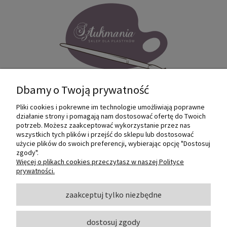
Dbamy o Twoją prywatność
Pliki cookies i pokrewne im technologie umożliwiają poprawne
Internetowy sklep dla plastyków
działanie strony i pomagają nam dostosować ofertę do Twoich
SZTUKMANIA. Profesjonalne artykuły dla
potrzeb. Możesz zaakceptować wykorzystanie przez nas
małych i dużych artystów.
wszystkich tych plików i przejść do sklepu lub dostosować
użycie plików do swoich preferencji, wybierając opcję "Dostosuj
zgody".
© 2022 Sztukmania
Więcej o plikach cookies przeczytasz w naszej Polityce
prywatności.
O NAS
zaakceptuj tylko niezbędne
dostosuj zgody
INFORMACJE I POMOC