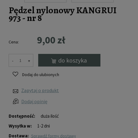
Pędzel nylonowy KANGRUI
973 - nr 8
9,00 zł
Cena:
do koszyka
-
+
Dodaj do ulubionych
Zapytaj o produkt
Dodaj opinię
Dostępność:
duża ilość
Wysyłka w:
1-2 dni
Dostawa:
sprawdź formy dostawy