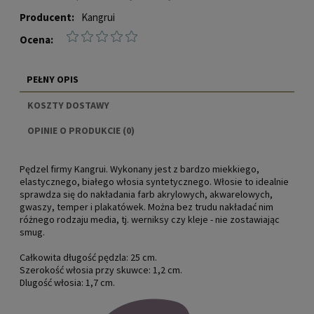
Producent:
Kangrui
Ocena:
PEŁNY OPIS
KOSZTY DOSTAWY
CENA NIE ZAWIERA EWENTUALNYCH KOSZTÓW
OPINIE O PRODUKCIE (0)
PŁATNOŚCI
Pędzel firmy Kangrui. Wykonany jest z bardzo miekkiego,
elastycznego, białego włosia syntetycznego. Włosie to idealnie
sprawdza się do nakładania farb akrylowych, akwarelowych,
gwaszy, temper i plakatówek. Można bez trudu nakładać nim
różnego rodzaju media, tj. werniksy czy kleje - nie zostawiając
smug.
Całkowita długość pędzla: 25 cm.
Szerokość włosia przy skuwce: 1,2 cm.
Dlugość włosia: 1,7 cm.