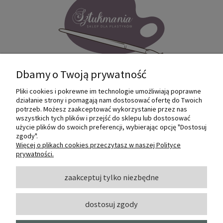
Dbamy o Twoją prywatność
Pliki cookies i pokrewne im technologie umożliwiają poprawne
Internetowy sklep dla plastyków
działanie strony i pomagają nam dostosować ofertę do Twoich
SZTUKMANIA. Profesjonalne artykuły dla
potrzeb. Możesz zaakceptować wykorzystanie przez nas
małych i dużych artystów.
wszystkich tych plików i przejść do sklepu lub dostosować
użycie plików do swoich preferencji, wybierając opcję "Dostosuj
zgody".
© 2022 Sztukmania
Więcej o plikach cookies przeczytasz w naszej Polityce
prywatności.
O NAS
zaakceptuj tylko niezbędne
dostosuj zgody
INFORMACJE I POMOC