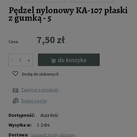
Pędzel nylonowy KA-107 płaski
z gumką - 5
7,50 zł
Cena:
do koszyka
-
+
Dodaj do ulubionych
Zapytaj o produkt
Dodaj opinię
Dostępność:
duża ilość
Wysyłka w:
1-2 dni
Dostawa:
sprawdź formy dostawy