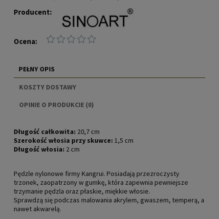
Producent:
Ocena:
PEŁNY OPIS
KOSZTY DOSTAWY
CENA NIE ZAWIERA EWENTUALNYCH KOSZTÓW
OPINIE O PRODUKCIE (0)
PŁATNOŚCI
Długość całkowita:
20,7 cm
Szerokość włosia przy skuwce:
1,5 cm
Długość włosia:
2 cm
Pędzle nylonowe firmy Kangrui. Posiadają przezroczysty
trzonek, zaopatrzony w gumkę, która zapewnia pewniejsze
trzymanie pędzla oraz płaskie, miękkie włosie.
Sprawdzą się podczas malowania akrylem, gwaszem, temperą, a
nawet akwarelą.