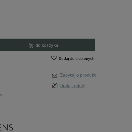
do koszyka
Dodaj do ulubionych
Zapytaj o produkt
Dodaj opinię
wy