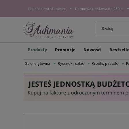
14 dni na zwrot towaru
Darmowa dostawa od 250 zł
Produkty
Promocje
Nowości
Bestsell
Strona główna
Rysunek i szkic
Kredki, pastele
P