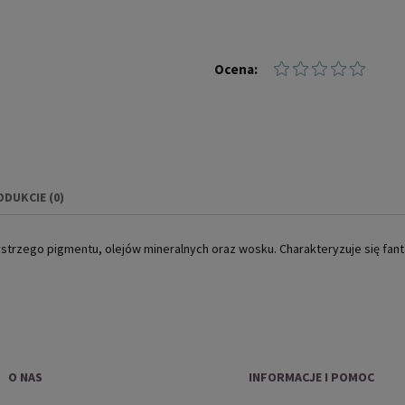
Ocena:
ODUKCIE (0)
IERA EWENTUALNYCH
zystrzego pigmentu, olejów mineralnych oraz wosku. Charakteryzuje się fa
NOŚCI
O NAS
INFORMACJE I POMOC