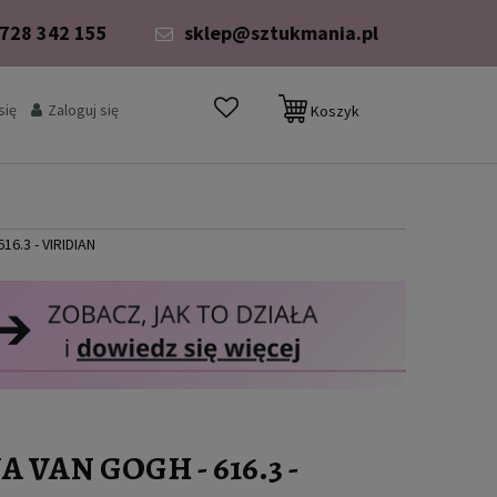
 728 342 155
sklep@sztukmania.pl
się
Zaloguj się
Koszyk
6.3 - VIRIDIAN
 VAN GOGH - 616.3 -