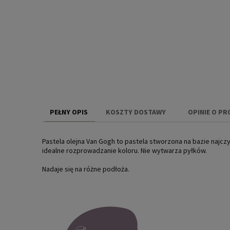
PEŁNY OPIS
KOSZTY DOSTAWY
OPINIE O PR
CENA NIE ZAW
Pastela olejna Van Gogh to pastela stworzona na bazie najc
KOSZTÓW PŁAT
idealne rozprowadzanie koloru. Nie wytwarza pyłków.
Nadaje się na różne podłoża.