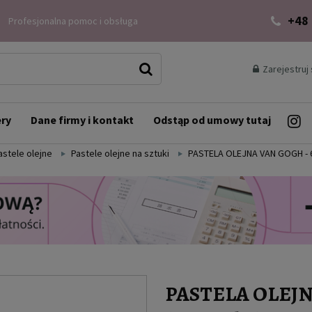
+48
Profesjonalna pomoc i obsługa
Zarejestruj 
ery
Dane firmy i kontakt
Odstąp od umowy tutaj
astele olejne
Pastele olejne na sztuki
PASTELA OLEJNA VAN GOGH - 61
PASTELA OLEJNA