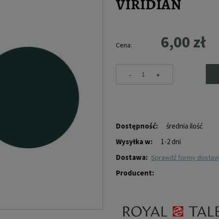
VIRIDIAN
6,00 zł
Cena:
-
+
Dostępność:
średnia ilość
Wysyłka w:
1-2 dni
Dostawa:
sprawdź formy dosta
Producent: