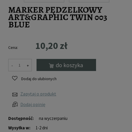
MARKER PĘDZELKOWY
ART&GRAPHIC TWIN 003
BLUE
10,20 zł
Cena:
do koszyka
-
+
Dodaj do ulubionych
Zapytaj o produkt
Dodaj opinię
Dostępność:
na wyczerpaniu
Wysyłka w:
1-2 dni