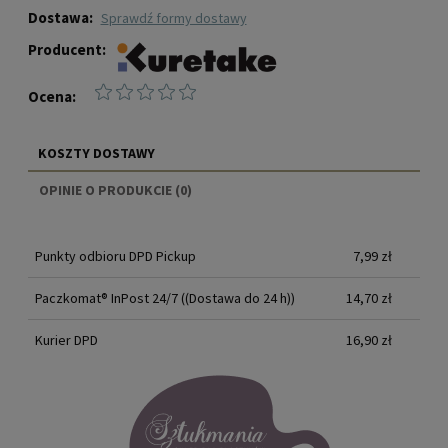
Dostawa:
sprawdź formy dostawy
Producent:
Ocena:
KOSZTY DOSTAWY
CENA NIE ZAWIERA EWENTUALNYCH KOSZTÓW
OPINIE O PRODUKCIE (0)
PŁATNOŚCI
Punkty odbioru DPD Pickup
7,99 zł
Paczkomat® InPost 24/7
((Dostawa do 24 h))
14,70 zł
Kurier DPD
16,90 zł