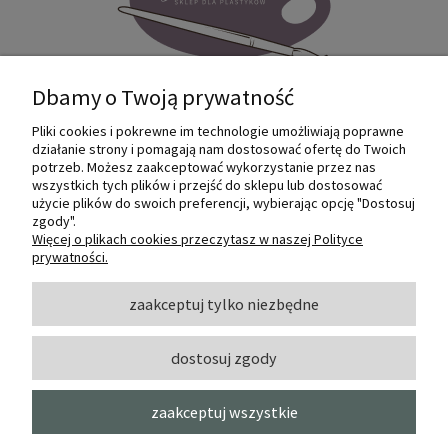
Dbamy o Twoją prywatność
Pliki cookies i pokrewne im technologie umożliwiają poprawne
Internetowy sklep dla plastyków
działanie strony i pomagają nam dostosować ofertę do Twoich
SZTUKMANIA. Profesjonalne artykuły dla
potrzeb. Możesz zaakceptować wykorzystanie przez nas
małych i dużych artystów.
wszystkich tych plików i przejść do sklepu lub dostosować
użycie plików do swoich preferencji, wybierając opcję "Dostosuj
zgody".
© 2022 Sztukmania
Więcej o plikach cookies przeczytasz w naszej Polityce
prywatności.
O NAS
zaakceptuj tylko niezbędne
dostosuj zgody
INFORMACJE I POMOC
zaakceptuj wszystkie
MOJE KONTO