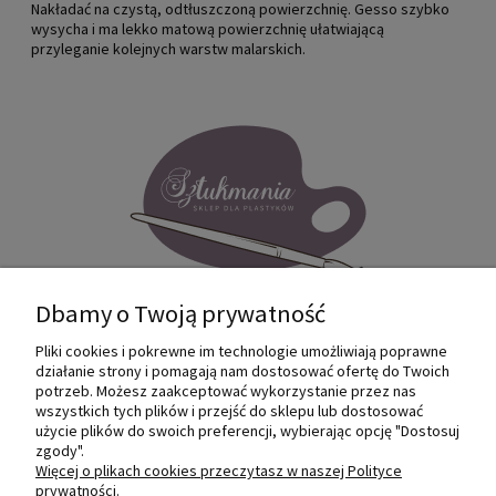
Nakładać na czystą, odtłuszczoną powierzchnię. Gesso szybko
wysycha i ma lekko matową powierzchnię ułatwiającą
przyleganie kolejnych warstw malarskich.
Dbamy o Twoją prywatność
Pliki cookies i pokrewne im technologie umożliwiają poprawne
Internetowy sklep dla plastyków
działanie strony i pomagają nam dostosować ofertę do Twoich
SZTUKMANIA. Profesjonalne artykuły dla
potrzeb. Możesz zaakceptować wykorzystanie przez nas
małych i dużych artystów.
wszystkich tych plików i przejść do sklepu lub dostosować
użycie plików do swoich preferencji, wybierając opcję "Dostosuj
zgody".
© 2022 Sztukmania
Więcej o plikach cookies przeczytasz w naszej Polityce
prywatności.