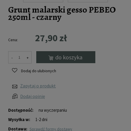
Grunt malarski gesso PEBEO
250ml - czarny
27,90 zł
Cena:
do koszyka
-
+
Dodaj do ulubionych
Zapytaj o produkt
Dodaj opinię
Dostępność:
na wyczerpaniu
Wysyłka w:
1-2 dni
Dostawa:
sprawdź formy dostawy