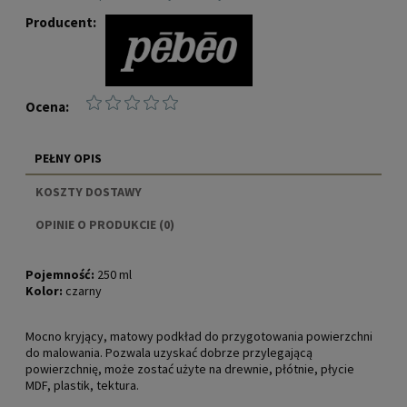
Producent:
Ocena:
PEŁNY OPIS
KOSZTY DOSTAWY
CENA NIE ZAWIERA EWENTUALNYCH KOSZTÓW
OPINIE O PRODUKCIE (0)
PŁATNOŚCI
Pojemność:
250 ml
Kolor:
czarny
Mocno kryjący, matowy podkład do przygotowania powierzchni
do malowania. Pozwala uzyskać dobrze przylegającą
powierzchnię, może zostać użyte na drewnie, płótnie, płycie
MDF, plastik, tektura.