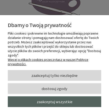
Dbamy o Twoją prywatność
Pliki cookies i pokrewne im technologie umożliwiają poprawne
Internetowy sklep dla plastyków
działanie strony i pomagają nam dostosować ofertę do Twoich
SZTUKMANIA. Profesjonalne artykuły dla
potrzeb. Możesz zaakceptować wykorzystanie przez nas
małych i dużych artystów.
wszystkich tych plików i przejść do sklepu lub dostosować
użycie plików do swoich preferencji, wybierając opcję "Dostosuj
zgody".
© 2022 Sztukmania
Więcej o plikach cookies przeczytasz w naszej Polityce
prywatności.
O NAS
zaakceptuj tylko niezbędne
dostosuj zgody
INFORMACJE I POMOC
zaakceptuj wszystkie
MOJE KONTO