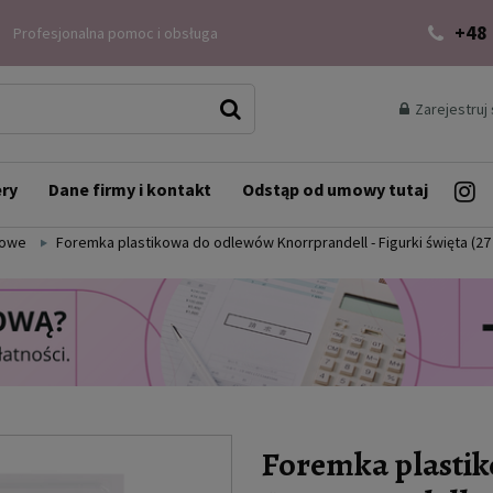
+48
Profesjonalna pomoc i obsługa
Zarejestruj 
ery
Dane firmy i kontakt
Odstąp od umowy tutaj
kowe
Foremka plastikowa do odlewów Knorrprandell - Figurki święta (27
Foremka plasti