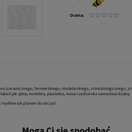
Ocena:
u (ceramicznego, formierskiego, modelarskiego, stomatologicznego, a n
takich jak: glina, modelina, plastelina, masa rzeźbiarska samoutwardzalną.
z mydłem lub płynem do naczyń.
Mogą Ci się spodobać