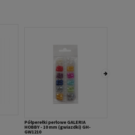
Półperełki perłowe GALERIA
Półperełk
HOBBY - 10 mm (gwiazdki) GH-
GALERIA 
GW1210
(okrągłe)