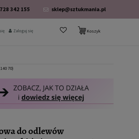
 728 342 155
sklep@sztukmania.pl
się
Zaloguj się
Koszyk
 140 70)
kowa do odlewów