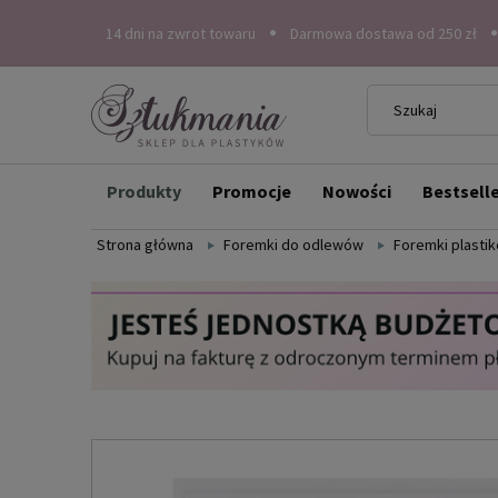
14 dni na zwrot towaru
Darmowa dostawa od 250 zł
Produkty
Promocje
Nowości
Bestsell
Strona główna
Foremki do odlewów
Foremki plasti