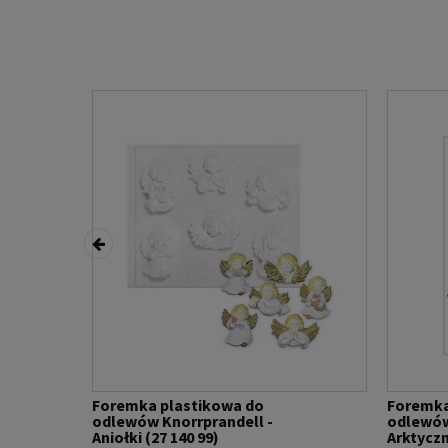
Foremka plastikowa do
Foremka
odlewów Knorrprandell -
odlewów
Aniołki (27 140 99)
Arktyczn