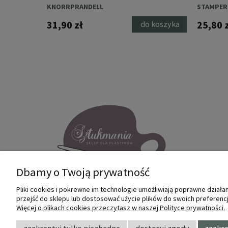
(K3PTA4
KNORRPRANDELL
STAMPER
 o
31,90 zł
25,80 
do koszyka
ci
Dbamy o Twoją prywatność
Pliki cookies i pokrewne im technologie umożliwiają poprawne dział
przejść do sklepu lub dostosować użycie plików do swoich preferencji
Internetowy sklep dla plastyków
Więcej o plikach cookies przeczytasz w naszej Polityce prywatności.
SZTUKMANIA. Profesjonalne artykuły dla
małych i dużych artystów.