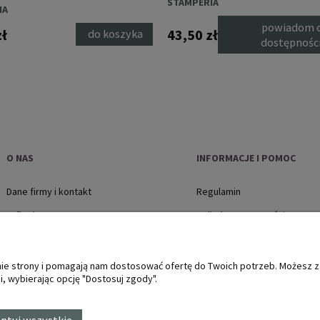
STAMPERIA
76)
IA
powiadom 
zł
43,50 zł
do koszyka
dostępnośc
O NAS
INFORMACJE I POMOC
Dane firmy i kontakt
Regulamin
O firmie
Polityka prywatności
Jak kupować?
Płatności i dostawa
anie strony i pomagają nam dostosować ofertę do Twoich potrzeb. Możesz 
, wybierając opcję "Dostosuj zgody".
Zwroty i reklamacje, protok