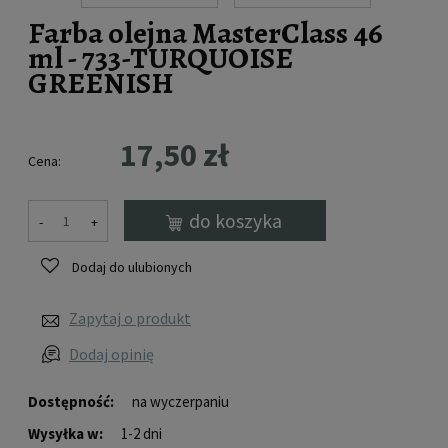
Farba olejna MasterClass 46
ml - 733-TURQUOISE
GREENISH
17,50 zł
Cena:
do koszyka
-
+
Dodaj do ulubionych
Zapytaj o produkt
Dodaj opinię
Dostępność:
na wyczerpaniu
Wysyłka w:
1-2 dni