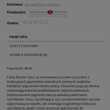
Dostawa:
sprawdź formy dostawy
Producent:
Ocena:
PEŁNY OPIS
KOSZTY DOSTAWY
CENA NIE ZAWIERA EWENTUALNYCH KOSZTÓW
OPINIE O PRODUKCIE (0)
PŁATNOŚCI
Pojemność:
46 ml
Farby Master Class są wykonywane przede wszystkim z
tradycyjnych pigmentów naturalnych ziemnych, kadmów,
kobaltów i pigmentów tlenku żelaza. Charakteryzują się idealną
równowagą kolorów podkładowych i wykończeniowych.
Drobnoziarniste pigmenty tworzą unikalną paletę barw
serii Master Class, wyróżniającą się czystymi kolorami i wysoką
odpornością na światło, nie zmieniają oryginalnego koloru po
wyschnięciu, dzięki czemu można je wykorzystać do