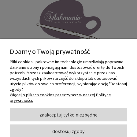
Dbamy o Twoją prywatność
Pliki cookies i pokrewne im technologie umożliwiają poprawne
Internetowy sklep dla plastyków
działanie strony i pomagają nam dostosować ofertę do Twoich
SZTUKMANIA. Profesjonalne artykuły dla
potrzeb. Możesz zaakceptować wykorzystanie przez nas
małych i dużych artystów.
wszystkich tych plików i przejść do sklepu lub dostosować
użycie plików do swoich preferencji, wybierając opcję "Dostosuj
zgody".
© 2022 Sztukmania
Więcej o plikach cookies przeczytasz w naszej Polityce
prywatności.
O NAS
zaakceptuj tylko niezbędne
dostosuj zgody
INFORMACJE I POMOC