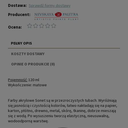
Dostawa:
sprawdź formy dostawy
Producent:
Ocena:
PEŁNY OPIS
KOSZTY DOSTAWY
CENA NIE ZAWIERA EWENTUALNYCH KOSZTÓW
OPINIE O PRODUKCIE (0)
PŁATNOŚCI
Pojemność:
120 ml
Wykończenie:
matowe
Farby akrylowe Sonet są w przezroczystych tubach. Wyróżniają
się jasnością i czystością kolorów, łatwo nakładają się na papier,
karton, płótno, drewno, metal, skórę, tkaninę, dobrze mieszają
się z wodą. Po wysuszeniu tworzą elastyczną, nieusuwalną,
wodoodporną warstwę.