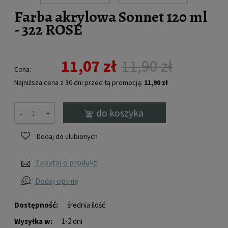
Farba akrylowa Sonnet 120 ml
- 322 ROSE
11,07 zł
11,90 zł
Cena:
Najniższa cena z 30 dni przed tą promocją:
11,90 zł
Jeżeli produkt j
dni, wyświetlana
do koszyka
-
+
momentu, kiedy 
sprzedaży.
Dodaj do ulubionych
Zapytaj o produkt
Dodaj opinię
Dostępność:
średnia ilość
Wysyłka w:
1-2 dni